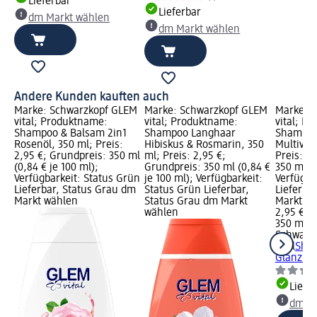
Lieferbar
Lieferbar
dm Markt wählen
dm Markt wählen
Andere Kunden kauften auch
Marke: Schwarzkopf GLEM
Marke: Schwarzkopf GLEM
Marke: 
vital; Produktname:
vital; Produktname:
vital; P
Shampoo & Balsam 2in1
Shampoo Langhaar
Shampoo 
Rosenöl, 350 ml; Preis:
Hibiskus & Rosmarin, 350
Multivit
2,95 €; Grundpreis: 350 ml
ml; Preis: 2,95 €;
Preis: 2
(0,84 € je 100 ml);
Grundpreis: 350 ml (0,84 €
350 ml (0
Verfügbarkeit: Status Grün
je 100 ml); Verfügbarkeit:
Verfügba
Lieferbar, Status Grau dm
Status Grün Lieferbar,
Lieferba
Markt wählen
Status Grau dm Markt
Markt w
wählen
2,95 €
350 ml (0
Schwarz
vital
Sham
Glanz Mu
Liefe
dm Ma