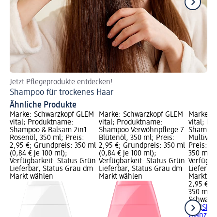
Jetzt Pflegeprodukte entdecken!
Je
Shampoo für trockenes Haar
Sh
Ähnliche Produkte
Marke: Schwarzkopf GLEM
Marke: Schwarzkopf GLEM
Marke: 
vital; Produktname:
vital; Produktname:
vital; P
Shampoo & Balsam 2in1
Shampoo Verwöhnpflege 7
Shampoo 
Rosenöl, 350 ml; Preis:
Blütenöl, 350 ml; Preis:
Multivit
2,95 €; Grundpreis: 350 ml
2,95 €; Grundpreis: 350 ml
Preis: 2
(0,84 € je 100 ml);
(0,84 € je 100 ml);
350 ml (0
Verfügbarkeit: Status Grün
Verfügbarkeit: Status Grün
Verfügba
Lieferbar, Status Grau dm
Lieferbar, Status Grau dm
Lieferba
Markt wählen
Markt wählen
Markt w
2,95 €
350 ml (0
Schwarz
vital
Sham
Glanz Mu