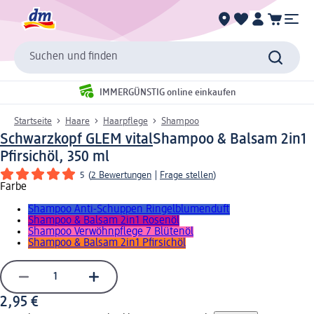
Suchen und finden
IMMERGÜNSTIG online einkaufen
Startseite
Haare
Haarpflege
Shampoo
Schwarzkopf GLEM vital
Shampoo & Balsam 2in1
Pfirsichöl, 350 ml
5
(
2 Bewertungen
|
Frage stellen
)
Farbe
Shampoo Anti-Schuppen Ringelblumenduft
Shampoo & Balsam 2in1 Rosenöl
Shampoo Verwöhnpflege 7 Blütenöl
Shampoo & Balsam 2in1 Pfirsichöl
2,95 €