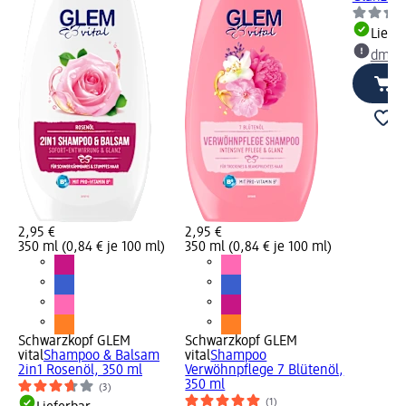
Liefe
dm Ma
2,95 €
2,95 €
350 ml (0,84 € je 100 ml)
350 ml (0,84 € je 100 ml)
Schwarzkopf GLEM
Schwarzkopf GLEM
vital
Shampoo & Balsam
vital
Shampoo
2in1 Rosenöl, 350 ml
Verwöhnpflege 7 Blütenöl,
350 ml
(3)
(1)