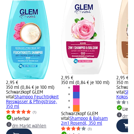
2,95 €
2,95 €
2,95 €
350 ml (0,84 € je 100 ml)
350 ml (0
350 ml (0,84 € je 100 ml)
Schwarz
Schwarzkopf GLEM
vital
Sham
vital
Shampoo Feuchtigkeit
Kokos, 3
Reiswasser & Pfingstrose,
350 ml
Liefe
(1)
Schwarzkopf GLEM
dm Ma
vital
Shampoo & Balsam
Lieferbar
2in1 Rosenöl, 350 ml
dm Markt wählen
(3)