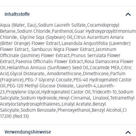
Inhaltsstoffe
Aqua (Water, Eau),Sodium Laureth Sulfate,Cocamidopropyl
Betaine,Sodium Chloride,Panthenol,Guar Hydroxypropyltrimonium
Chloride, Glycine Soja (Soybean) Oil,Citrus Aurantium Amara
(Bitter Orange) Flower Extract,Lavandula Angustifolia (Lavender)
Flower Extract, Sambucus Nigra Flower Extract,Jasminum
Officinale (Jasmine) Flower Extract,Prunus Serrulata Flower
Extract,Paeonia Officinalis Flower Extract,Rosa Damascena Flower
Oil,Helianthus Annuus (Sunflower) Seed Oil,Cocamide MEA,Citric
Acid,Glycol Distearate, Amodimethicone,Dimethicone,Parfum
(Fragrance),PEG-7 Glyceryl Cocoate,PEG-40 Hydrogenated Castor
Oil,PEG-120 Methyl Glucose Dioleate, Laureth-4,Laureth-
23,Propylene Glycol,Hydrogenated Castor Oil,Trideceth-10,Sodium
Salicylate,Sodium Hydroxide,Hexyl Cinnamal, Linalool,Tetramethyl
Acetyloctahydronaphthalenes,Linalyl Acetate,Benzyl
Salicylate,Sodium Benzoate,Phenoxyethanol,Benzyl Alcohol,CI
17200 (Red 33)
Verwendungshinweise