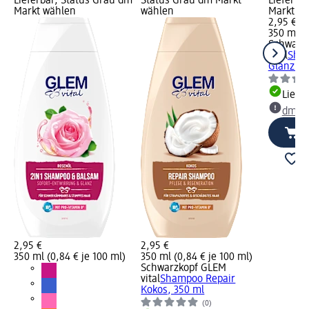
Lieferbar, Status Grau dm
Status Grau dm Markt
Lieferba
Markt wählen
wählen
Markt w
2,95 €
350 ml (0
Schwarz
vital
Sham
Glanz Mu
Liefe
dm Ma
2,95 €
2,95 €
350 ml (0,84 € je 100 ml)
350 ml (0,84 € je 100 ml)
Schwarzkopf GLEM
vital
Shampoo Repair
Kokos, 350 ml
(0)