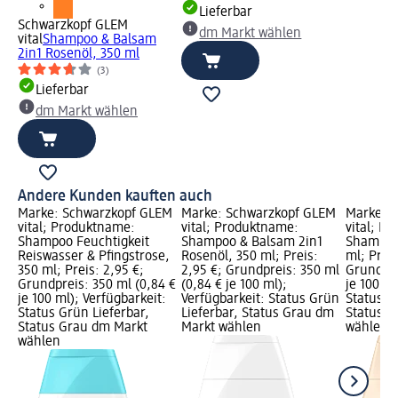
Lieferbar
Schwarzkopf GLEM
dm Markt wählen
vital
Shampoo & Balsam
2in1 Rosenöl, 350 ml
(3)
Lieferbar
dm Markt wählen
Andere Kunden kauften auch
Marke: Schwarzkopf GLEM
Marke: Schwarzkopf GLEM
Marke: 
vital; Produktname:
vital; Produktname:
vital; P
Shampoo Feuchtigkeit
Shampoo & Balsam 2in1
Shampoo 
Reiswasser & Pfingstrose,
Rosenöl, 350 ml; Preis:
ml; Preis
350 ml; Preis: 2,95 €;
2,95 €; Grundpreis: 350 ml
Grundpre
Grundpreis: 350 ml (0,84 €
(0,84 € je 100 ml);
je 100 ml
je 100 ml); Verfügbarkeit:
Verfügbarkeit: Status Grün
Status G
Status Grün Lieferbar,
Lieferbar, Status Grau dm
Status G
Status Grau dm Markt
Markt wählen
wählen
wählen