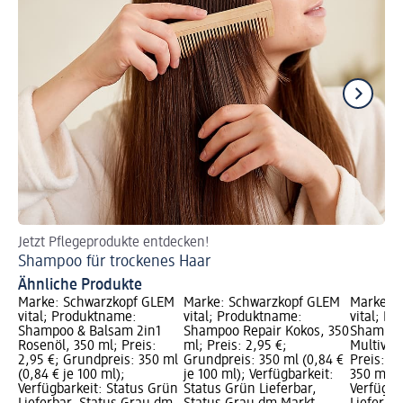
Jetzt Pflegeprodukte entdecken!
Je
Shampoo für trockenes Haar
Sh
Ähnliche Produkte
Marke: Schwarzkopf GLEM
Marke: Schwarzkopf GLEM
Marke: 
vital; Produktname:
vital; Produktname:
vital; P
Shampoo & Balsam 2in1
Shampoo Repair Kokos, 350
Shampoo 
Rosenöl, 350 ml; Preis:
ml; Preis: 2,95 €;
Multivit
2,95 €; Grundpreis: 350 ml
Grundpreis: 350 ml (0,84 €
Preis: 2
(0,84 € je 100 ml);
je 100 ml); Verfügbarkeit:
350 ml (0
Verfügbarkeit: Status Grün
Status Grün Lieferbar,
Verfügba