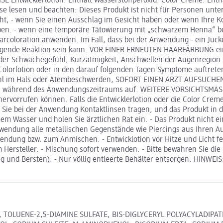
E Entwicklerlotion: Enthält Wasserstoffperoxid. Color Creme: Ent
ise lesen und beachten: Dieses Produkt ist nicht für Personen un
t, - wenn Sie einen Ausschlag im Gesicht haben oder wenn Ihre Kopf
ben. - wenn eine temporäre Tätowierung mit „schwarzem Henna“ bei
Haarcoloration anwenden. Im Fall, dass bei der Anwendung - ein Ju
iegende Reaktion sein kann. VOR EINER ERNEUTEN HAARFÄRBUNG ei
der Schwächegefühl, Kurzatmigkeit, Anschwellen der Augenregion 
rlotion oder in den darauf folgenden Tagen Symptome auftreten 
ühl im Hals oder Atembeschwerden, SOFORT EINEN ARZT AUFSUCH
während des Anwendungszeitraums auf. WEITERE VORSICHTSMASSNAH
rvorrufen können. Falls die Entwicklerlotion oder die Color Crem
Sie bei der Anwendung Kontaktlinsen tragen, und das Produkt in di
m Wasser und holen Sie ärztlichen Rat ein. - Das Produkt nicht e
 Anwendung alle metallischen Gegenstände wie Piercings aus Ihren
endung bzw. zum Anmischen. - Entwicklotion vor Hitze und Licht fe
rsteller. - Mischung sofort verwenden. - Bitte bewahren Sie die R
 und Bersten). - Nur völlig entleerte Behälter entsorgen. HINW
L, TOLUENE-2,5-DIAMINE SULFATE, BIS-DIGLYCERYL POLYACYLADIPA