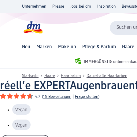
Unternehmen
Presse
Jobs bei dm
Inspiration
Bewusst
Suchen un
Neu
Marken
Make-up
Pflege & Parfum
Haare
IMMERGÜNSTIG online einka
Startseite
Haare
Haarfarben
Dauerhafte Haarfarben
réell‘e EXPERT
Augenbrauenf
4.7
(
15 Bewertungen
|
Frage stellen
)
Vegan
Vegan