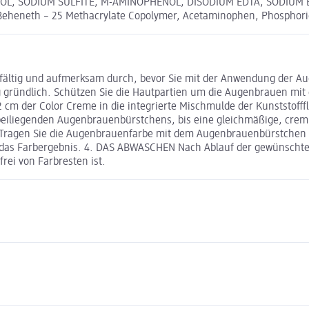
L, SODIUM SULFITE, M-AMINOPHENOL, DISODIUM EDTA, SODIUM BENZ
 / Beheneth – 25 Methacrylate Copolymer, Acetaminophen, Phosphori
fältig und aufmerksam durch, bevor Sie mit der Anwendung der Aug
 gründlich. Schützen Sie die Hautpartien um die Augenbrauen mit 
er Color Creme in die integrierte Mischmulde der Kunststoffflas
iliegenden Augenbrauenbürstchens, bis eine gleichmäßige, cremig
ragen Sie die Augenbrauenfarbe mit dem Augenbrauenbürstchen gl
wird das Farbergebnis. 4. DAS ABWASCHEN Nach Ablauf der gewünsch
rei von Farbresten ist.