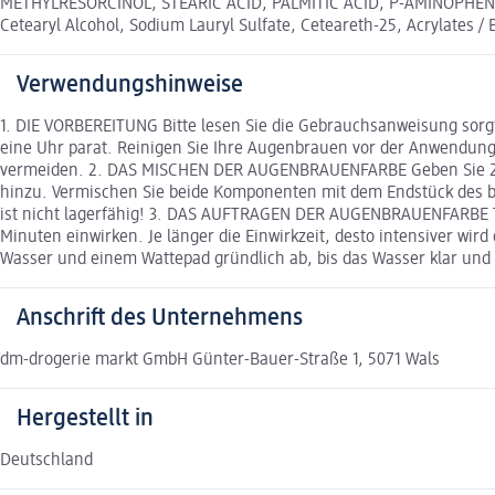
METHYLRESORCINOL, STEARIC ACID, PALMITIC ACID, P-AMINOPHENO
Cetearyl Alcohol, Sodium Lauryl Sulfate, Ceteareth-25, Acrylates
Verwendungshinweise
1. DIE VORBEREITUNG Bitte lesen Sie die Gebrauchsanweisung sorg
eine Uhr parat. Reinigen Sie Ihre Augenbrauen vor der Anwendung
vermeiden. 2. DAS MISCHEN DER AUGENBRAUENFARBE Geben Sie 2 cm d
hinzu. Vermischen Sie beide Komponenten mit dem Endstück des be
ist nicht lagerfähig! 3. DAS AUFTRAGEN DER AUGENBRAUENFARBE T
Minuten einwirken. Je länger die Einwirkzeit, desto intensiver 
Wasser und einem Wattepad gründlich ab, bis das Wasser klar und f
Anschrift des Unternehmens
dm-drogerie markt GmbH Günter-Bauer-Straße 1, 5071 Wals
Hergestellt in
Deutschland