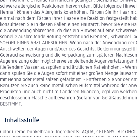
Darf nicht in die Hände von Kindern gelangen. SICHERHEITSHINWEIS
schwere allergische Reaktionen hervorrufen. Bitte folgende Hinwe
Henna“ können das Allergierisiko erhöhen. Färben Sie Ihr Haar nich
einmal nach dem Färben Ihrer Haare eine Reaktion festgestellt ha
konsultieren Sie in diesen Fällen einen Hautarzt, bevor Sie eine 
die Anwendung abbrechen, da dies ein Hinweis auf eine schwerw
schnelle ausbreitende Rötung entsteht und Brennen, Schwindel- o
SOFORT EINEN ARZT AUFSUCHEN. Wenn nach der Anwendung der Colo
Anschwellen der Augen und/oder des Gesichts, Beklemmungsgef
Gebrauchsanweisung und die Verpackung zum späteren Nachlesen 
Augenreizung oder möglicherweise bleibende Augenverletzungen he
fließendem Wasser ausspülen und ärztlichen Rat einholen. - Wenn 
dann spülen Sie die Augen sofort mit einer großen Menge lauwarme
mit Henna oder Metallsalzen gefärbt ist. - Entfernen Sie vor der
Benutzen Sie auch keine metallischen Hilfsmittel während der Anw
Produkten und auch nicht mit anderen Nuancen, egal von welchem He
geschlossenen Flasche aufbewahren (Gefahr von Gefäßausdehnung
BESTIMMT.
Inhaltsstoffe
Color Creme Dunkelbraun: Ingredients: AQUA, CETEARYL ALCOHO