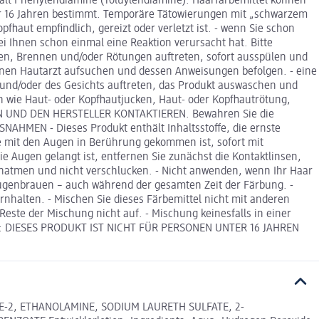
hält Phenylendiamine (Toluylendiamine). Haarfärbemittel können
ter 16 Jahren bestimmt. Temporäre Tätowierungen mit „schwarzem
haut empfindlich, gereizt oder verletzt ist. - wenn Sie schon
 Ihnen schon einmal eine Reaktion verursacht hat. Bitte
cken, Brennen und/oder Rötungen auftreten, sofort ausspülen und
nen Hautarzt aufsuchen und dessen Anweisungen befolgen. - eine
und/oder des Gesichts auftreten, das Produkt auswaschen und
wie Haut- oder Kopfhautjucken, Haut- oder Kopfhautrötung,
EN UND DEN HERSTELLER KONTAKTIEREN. Bewahren Sie die
MEN - Dieses Produkt enthält Inhaltsstoffe, die ernste
e mit den Augen in Berührung gekommen ist, sofort mit
e Augen gelangt ist, entfernen Sie zunächst die Kontaktlinsen,
inatmen und nicht verschlucken. - Nicht anwenden, wenn Ihr Haar
 Augenbrauen – auch während der gesamten Zeit der Färbung. -
rnhalten. - Mischen Sie dieses Färbemittel nicht mit anderen
este der Mischung nicht auf. - Mischung keinesfalls in einer
EIS: DIESES PRODUKT IST NICHT FÜR PERSONEN UNTER 16 JAHREN
TE-2, ETHANOLAMINE, SODIUM LAURETH SULFATE, 2-