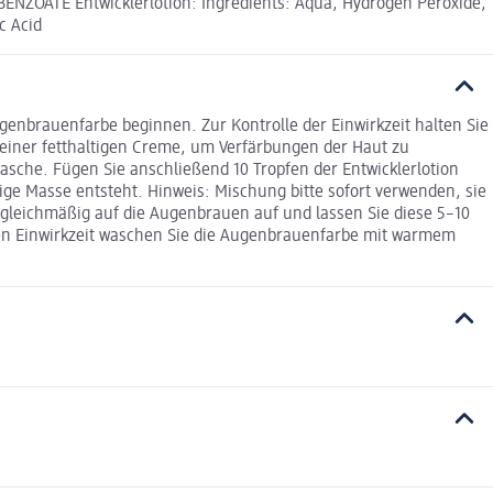
OATE Entwicklerlotion: Ingredients: Aqua, Hydrogen Peroxide,
c Acid
enbrauenfarbe beginnen. Zur Kontrolle der Einwirkzeit halten Sie
einer fett­haltigen Creme, um Verfärbungen der Haut zu
che. Fügen Sie anschließend 10 Tropfen der Entwicklerlotion
e Masse entsteht. Hinweis: Mischung bitte sofort verwenden, sie
eichmäßig auf die Augenbrauen auf und lassen Sie diese 5–10
ten Einwirkzeit waschen Sie die Augenbrauenfarbe mit warmem