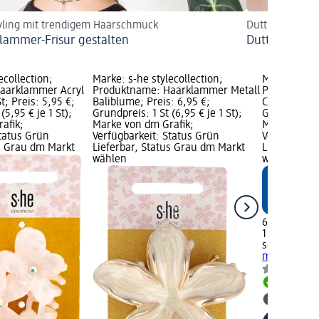
yling mit trendigem Haarschmuck
Duttkissen: Te
lammer-Frisur gestalten
Dutt mit Dutt
ecollection;
Marke: s-he stylecollection;
Marke: s-he 
aarklammer Acryl
Produktname: Haarklammer Metall
Produktnam
; Preis: 5,95 €;
Baliblume; Preis: 6,95 €;
Cut-Out Leo,
(5,95 € je 1 St);
Grundpreis: 1 St (6,95 € je 1 St);
Grundpreis: 
afik;
Marke von dm Grafik;
Marke von d
Status Grün
Verfügbarkeit: Status Grün
Verfügbarke
us Grau dm Markt
Lieferbar, Status Grau dm Markt
Lieferbar, 
wählen
wählen
6,95 €
1 St (6,95 € 
s-he styleco
mit Cut-Out 
Lieferbar
dm Mark