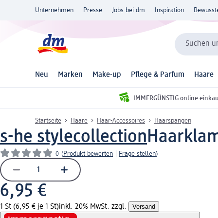
Unternehmen
Presse
Jobs bei dm
Inspiration
Bewusst
Suchen un
Neu
Marken
Make-up
Pflege & Parfum
Haare
IMMERGÜNSTIG online einka
Startseite
Haare
Haar-Accessoires
Haarspangen
s-he stylecollection
Haarklam
0
(
Produkt bewerten
|
Frage stellen
)
6,95 €
1 St (6,95 € je 1 St)
inkl. 20% MwSt. zzgl.
Versand