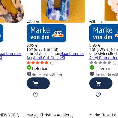
wählen
wählen
6,95 €
5,95 €
1 St (6,95 € je 1 St)
1 St (5,95 € je 1 
aarklammer
s-he stylecollection
Haarklammer
s-he stylecollect
St
Acryl mit Cut-Out, 1 St
Acryl Blumenfor
(1)
(0)
Lieferbar
Lieferbar
dm Markt wählen
dm Markt wä
 NEW YORK;
Marke: Christina Aguilera;
Marke: Tesori d'