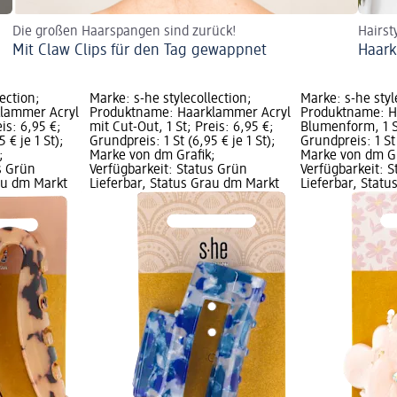
Die großen Haarspangen sind zurück!
Hairst
Mit Claw Clips für den Tag gewappnet
Haark
ection;
Marke: s-he stylecollection;
Marke: s-he styl
lammer Acryl
Produktname: Haarklammer Acryl
Produktname: H
eis: 6,95 €;
mit Cut-Out, 1 St; Preis: 6,95 €;
Blumenform, 1 St
 € je 1 St);
Grundpreis: 1 St (6,95 € je 1 St);
Grundpreis: 1 St 
;
Marke von dm Grafik;
Marke von dm Gr
s Grün
Verfügbarkeit: Status Grün
Verfügbarkeit: 
rau dm Markt
Lieferbar, Status Grau dm Markt
Lieferbar, Stat