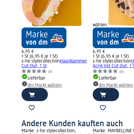
wählen
6,95 €
6,95 €
1 St (6,95 € je 1 St)
1 St (6,95 € je 1 St)
s-he stylecollection
Haarklammer
s-he stylecollection
H
Cut-Out, 1 St
Acryl mit Cut Out, 1 
(0)
(0)
Lieferbar
Lieferbar
dm Markt wählen
dm Markt wählen
Andere Kunden kauften auch
Marke: s-he stylecollection;
Marke: MAYBELLINE