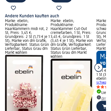
Andere Kunden kauften auch
Marke: ebelin;
Marke: ebelin;
Marke: e
Produktname:
Produktname:
Produkt
Haarklammern midi rot, 2
Haarklammer Cut-Out
schwarz, 
St; Preis: 3,45 €;
cremefarben, 1 St; Preis:
Grundprei
Grundpreis: 2 St (1,73 € je 1
3,45 €; Grundpreis: 1 St
St); Mar
St); Marke von dm Grafik;
(3,45 € je 1 St); Marke von
Verfügba
Verfügbarkeit: Status Grün
dm Grafik; Verfügbarkeit:
Lieferba
Lieferbar, Status Grau dm
Status Grün Lieferbar,
Markt w
Markt wählen
Status Grau dm Markt
wählen
3,95 €
1 St (3,95
ebelin
Ba
schwarz,
Liefe
dm Ma