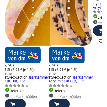
s-he
stylecoll
Acryl meh
Liefe
dm Ma
6,95 €
6,95 €
1 St (6,95 € je 1 St)
1 St (6,95 € je 1 St)
s-he
s-he
stylecollection
Haarklammer
stylecollection
Haarklammer
Cut-Out, 1 St
Acryl mit Cut Out, 1 St
(0)
(0)
Lieferbar
Lieferbar
dm Markt wählen
dm Markt wählen