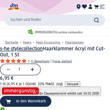
Suchen und finden
IMMERGÜNSTIG online einkaufen
Startseite
Haare
Haar-Accessoires
Haarspangen
s-he stylecollection
Haarklammer Acryl mit Cut-
Out, 1 St
5
(
1 Bewertung
|
Frage stellen
)
6,95 €
1 St (6,95 € je 1 St)
inkl. 20% MwSt. zzgl.
Versand
dm Dauerpreis
nicht erhöht seit 14.01.2026
In den Warenkorb