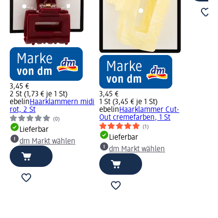
3,45 €
2 St (1,73 € je 1 St)
3,45 €
ebelin
Haarklammern midi
1 St (3,45 € je 1 St)
rot, 2 St
ebelin
Haarklammer Cut-
Out cremefarben, 1 St
(0)
(1)
Lieferbar
Lieferbar
dm Markt wählen
dm Markt wählen