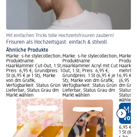
Mit einfachen Tricks tolle Hochzeitsfrisuren zaubern!
Ha
Frisuren als Hochzeitsgast: einfach & stilvoll
Ha
Ähnliche Produkte
Marke: s-he stylecollection;
Marke: s-he stylecollection;
Marke: s-
Produktname:
Produktname:
Produkt
Haarklammer Cut-Out, 1 St;
Haarklammer Acryl mit Cut
Haarkla
Preis: 6,95 €; Grundpreis: 1
Out, 1 St; Preis: 6,95 €;
mehrfarbi
St (6,95 € je 1 St); Marke
Grundpreis: 1 St (6,95 € je 1
6,95 €; G
von dm Grafik;
St); Marke von dm Grafik;
(6,95 € j
Verfügbarkeit: Status Grün
Verfügbarkeit: Status Grün
dm Grafi
Lieferbar, Status Grau dm
Lieferbar, Status Grau dm
Status G
Markt wählen
Markt wählen
Status G
wählen
6,95 €
1 St (6,95