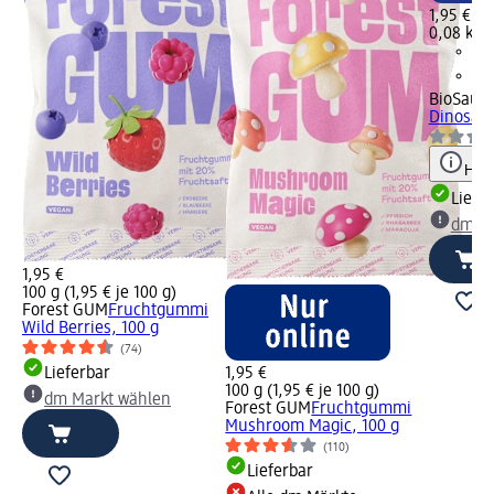
1,95 €
0,08 kg (
BioSaur
Dinosaur
Hinw
Liefe
dm Ma
1,95 €
100 g (1,95 € je 100 g)
Forest GUM
Fruchtgummi
Wild Berries, 100 g
(74)
Lieferbar
1,95 €
100 g (1,95 € je 100 g)
dm Markt wählen
Forest GUM
Fruchtgummi
Mushroom Magic, 100 g
(110)
Lieferbar