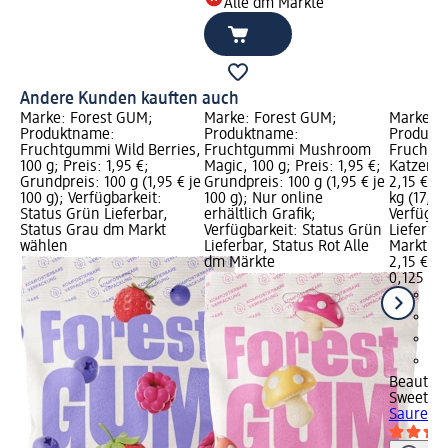
Alle dm Märkte
Andere Kunden kauften auch
Marke: Forest GUM;
Marke: Forest GUM;
Marke: B
Produktname:
Produktname:
Produkt
Fruchtgummi Wild Berries,
Fruchtgummi Mushroom
Fruchtg
100 g; Preis: 1,95 €;
Magic, 100 g; Preis: 1,95 €;
Katzen, 1
Grundpreis: 100 g (1,95 € je
Grundpreis: 100 g (1,95 € je
2,15 €; 
100 g); Verfügbarkeit:
100 g); Nur online
kg (17,20
Status Grün Lieferbar,
erhältlich Grafik;
Verfügba
Status Grau dm Markt
Verfügbarkeit: Status Grün
Lieferba
wählen
Lieferbar, Status Rot Alle
Markt w
dm Märkte
2,15 €
0,125 kg 
Beauty
Sweeties
Saure Ka