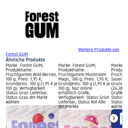
Weitere Produkte von
Forest GUM
Ähnliche Produkte
Marke: Forest GUM;
Marke: Forest GUM;
Marke: B
Produktname:
Produktname:
Produkt
Fruchtgummi Wild Berries,
Fruchtgummi Mushroom
Fruchtg
100 g; Preis: 1,95 €;
Magic, 100 g; Preis: 1,95 €;
Sauer, 80
Grundpreis: 100 g (1,95 € je
Grundpreis: 100 g (1,95 € je
Grundpre
100 g); Verfügbarkeit:
100 g); Nur online
(24,38 € 
Status Grün Lieferbar,
erhältlich Grafik;
Grafik; V
Status Grau dm Markt
Verfügbarkeit: Status Grün
Status G
wählen
Lieferbar, Status Rot Alle
Status G
dm Märkte
wählen