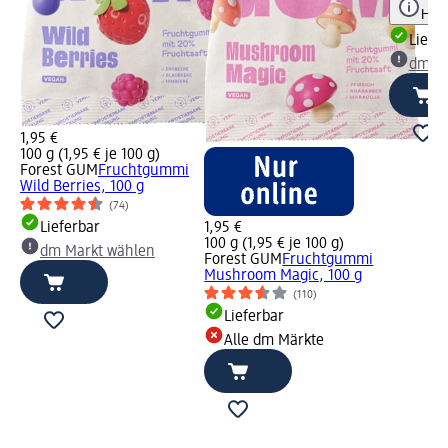
Hinw
Liefe
dm Ma
1,95 €
100 g (1,95 € je 100 g)
Forest GUM
Fruchtgummi
Wild Berries, 100 g
(74)
Lieferbar
1,95 €
100 g (1,95 € je 100 g)
dm Markt wählen
Forest GUM
Fruchtgummi
Mushroom Magic, 100 g
(110)
Lieferbar
Alle dm Märkte