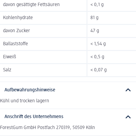
davon gesättigte Fettsäuren
< 0,1 g
Kohlenhydrate
81 g
davon Zucker
47 g
Ballaststoffe
< 1,54 g
Eiweiß
< 0,5 g
Salz
< 0,07 g
Aufbewahrungshinweise
Kühl und trocken lagern
Anschrift des Unternehmens
ForestGum GmbH Postfach 270319, 50509 Köln