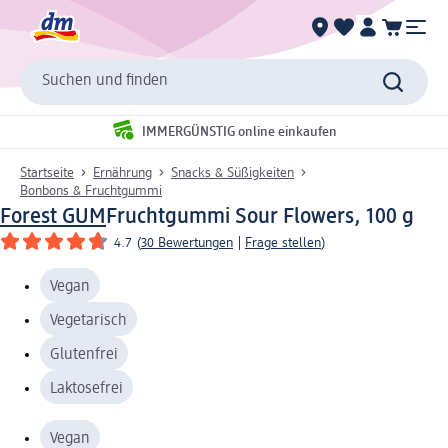
Suchen und finden
IMMERGÜNSTIG online einkaufen
Startseite
Ernährung
Snacks & Süßigkeiten
Bonbons & Fruchtgummi
Forest GUM
Fruchtgummi Sour Flowers, 100 g
4.7
(
30 Bewertungen
|
Frage stellen
)
Vegan
Vegetarisch
Glutenfrei
Laktosefrei
Vegan