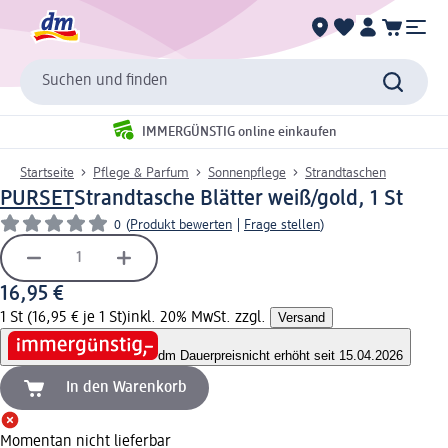
Suchen und finden
IMMERGÜNSTIG online einkaufen
Startseite
Pflege & Parfum
Sonnenpflege
Strandtaschen
PURSET
Strandtasche Blätter weiß/gold, 1 St
0
(
Produkt bewerten
|
Frage stellen
)
16,95 €
1 St (16,95 € je 1 St)
inkl. 20% MwSt. zzgl.
Versand
dm Dauerpreis
nicht erhöht seit 15.04.2026
In den Warenkorb
Momentan nicht lieferbar