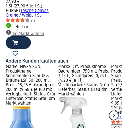
27,90 €
1 St (27,90 € je 1 St)
PURSET
Tasche Canvas
Creme / Weiß, 1 St
(1)
Lieferbar
dm Markt wählen
Andere Kunden kauften auch
Marke: NIVEA SUN;
Marke: Cif; Produktname:
Marke: G
Produktname:
Badreiniger, 750 ml; Preis:
Produktn
Sonnenlotion Schutz &
3,15 €; Grundpreis: 0,75 l
Snap Ext
Bräune LSF 50, 200 ml;
(4,20 € je 1 l);
Preis: 9,
Preis: 18,95 €; Grundpreis:
Verfügbarkeit: Status Grün
St (9,95 €
200 ml (9,48 € je 100 ml);
Lieferbar, Status Grau dm
Verfügba
Verfügbarkeit: Status Grün
Markt wählen
Lieferba
Lieferbar, Status Grau dm
Markt w
Markt wählen
9,95 €
1 St (9,95
Gillette 
Snap Ext