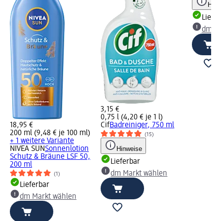
Hinw
Liefe
dm Ma
3,15 €
0,75 l (4,20 € je 1 l)
18,95 €
Cif
Badreiniger, 750 ml
200 ml (9,48 € je 100 ml)
(15)
+ 1 weitere Variante
NIVEA SUN
Sonnenlotion
Hinweise
Schutz & Bräune LSF 50,
Lieferbar
200 ml
dm Markt wählen
(1)
Lieferbar
dm Markt wählen