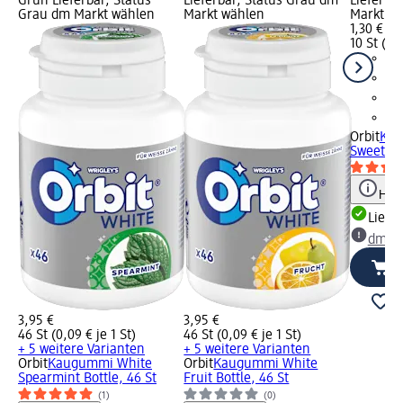
Grün Lieferbar, Status
Lieferbar, Status Grau dm
Lieferba
Grau dm Markt wählen
Markt wählen
Markt w
1,30 €
10 St (0,1
Orbit
Kau
Sweet Mi
Hinw
Liefe
dm Ma
3,95 €
3,95 €
46 St (0,09 € je 1 St)
46 St (0,09 € je 1 St)
+ 5 weitere Varianten
+ 5 weitere Varianten
Orbit
Kaugummi White
Orbit
Kaugummi White
Spearmint Bottle, 46 St
Fruit Bottle, 46 St
(1)
(0)