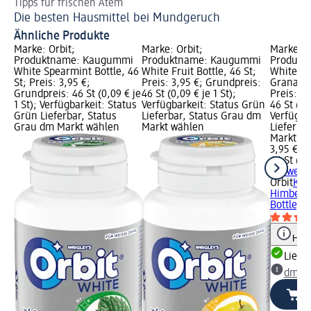
Tipps für frischen Atem
Mi
Die besten Hausmittel bei Mundgeruch
Vo
Ähnliche Produkte
Marke: Orbit;
Marke: Orbit;
Marke: O
Produktname: Kaugummi
Produktname: Kaugummi
Produkt
White Spearmint Bottle, 46
White Fruit Bottle, 46 St;
White H
St; Preis: 3,95 €;
Preis: 3,95 €; Grundpreis:
Granatapf
Grundpreis: 46 St (0,09 € je
46 St (0,09 € je 1 St);
Preis: 3
1 St); Verfügbarkeit: Status
Verfügbarkeit: Status Grün
46 St (0,0
Grün Lieferbar, Status
Lieferbar, Status Grau dm
Verfügba
Grau dm Markt wählen
Markt wählen
Lieferba
Markt w
3,95 €
46 St (0,
+ 5 weit
Orbit
Kau
Himbeere
Bottle, 4
Hinw
Liefe
dm Ma