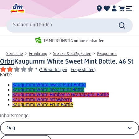
Suchen und finden
IMMERGÜNSTIG online einkaufen
Startseite
Ernährung
Snacks & Süßigkeiten
Kaugummi
Orbit
Kaugummi White Sweet Mint Bottle, 46 St
2
(
2 Bewertungen
|
Frage stellen
)
Farbe
Kaugummi White Sweet Mint Bottle
Kaugummi White Spearmint Bottle
Kaugummi White Himbeere Granatapfel Bottle
Kaugummi White Strawberry
Kaugummi White Fruit Bottle
Inhaltsmenge