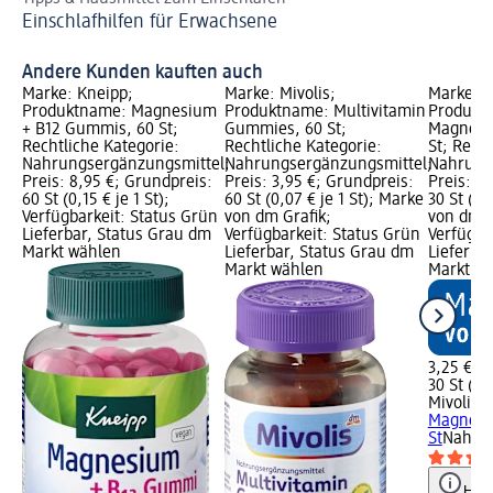
Einschlafhilfen für Erwachsene
Ti
Andere Kunden kauften auch
Marke: Kneipp;
Marke: Mivolis;
Marke: M
Produktname: Magnesium
Produktname: Multivitamin
Produktn
+ B12 Gummis, 60 St;
Gummies, 60 St;
Magnesi
Rechtliche Kategorie:
Rechtliche Kategorie:
St; Rech
Nahrungsergänzungsmittel;
Nahrungsergänzungsmittel;
Nahrung
Preis: 8,95 €; Grundpreis:
Preis: 3,95 €; Grundpreis:
Preis: 3
60 St (0,15 € je 1 St);
60 St (0,07 € je 1 St); Marke
30 St (0,
Verfügbarkeit: Status Grün
von dm Grafik;
von dm G
Lieferbar, Status Grau dm
Verfügbarkeit: Status Grün
Verfügba
Markt wählen
Lieferbar, Status Grau dm
Lieferba
Markt wählen
Markt w
3,25 €
30 St (0,1
Mivolis
T
Magnesi
St
Nahrun
Hinw