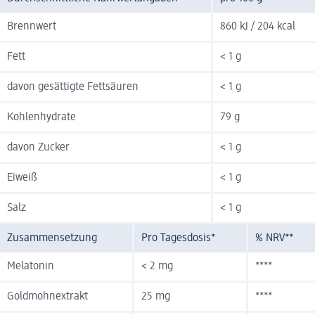
Brennwert
860 kJ / 204 kcal
Fett
< 1 g
davon gesättigte Fettsäuren
< 1 g
Kohlenhydrate
79 g
davon Zucker
< 1 g
Eiweiß
< 1 g
Salz
< 1 g
Zusammensetzung
Pro Tagesdosis*
% NRV**
Melatonin
< 2 mg
****
Goldmohnextrakt
25 mg
****