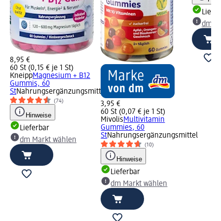
Liefe
dm Ma
8,95 €
60 St (0,15 € je 1 St)
Kneipp
Magnesium + B12
Gummis, 60
St
Nahrungsergänzungsmittel
(74)
3,95 €
60 St (0,07 € je 1 St)
Hinweise
Mivolis
Multivitamin
Gummies, 60
Lieferbar
St
Nahrungsergänzungsmittel
dm Markt wählen
(10)
Hinweise
Lieferbar
dm Markt wählen