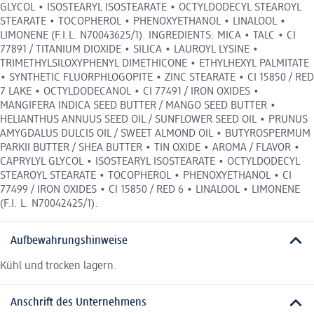
GLYCOL • ISOSTEARYL ISOSTEARATE • OCTYLDODECYL STEAROYL
STEARATE • TOCOPHEROL • PHENOXYETHANOL • LINALOOL •
LIMONENE (F.I.L. N70043625/1). INGREDIENTS: MICA • TALC • CI
77891 / TITANIUM DIOXIDE • SILICA • LAUROYL LYSINE •
TRIMETHYLSILOXYPHENYL DIMETHICONE • ETHYLHEXYL PALMITATE
• SYNTHETIC FLUORPHLOGOPITE • ZINC STEARATE • CI 15850 / RED
7 LAKE • OCTYLDODECANOL • CI 77491 / IRON OXIDES •
MANGIFERA INDICA SEED BUTTER / MANGO SEED BUTTER •
HELIANTHUS ANNUUS SEED OIL / SUNFLOWER SEED OIL • PRUNUS
AMYGDALUS DULCIS OIL / SWEET ALMOND OIL • BUTYROSPERMUM
PARKII BUTTER / SHEA BUTTER • TIN OXIDE • AROMA / FLAVOR •
CAPRYLYL GLYCOL • ISOSTEARYL ISOSTEARATE • OCTYLDODECYL
STEAROYL STEARATE • TOCOPHEROL • PHENOXYETHANOL • CI
77499 / IRON OXIDES • CI 15850 / RED 6 • LINALOOL • LIMONENE
(F.I. L. N70042425/1).
Aufbewahrungshinweise
Kühl und trocken lagern.
Anschrift des Unternehmens