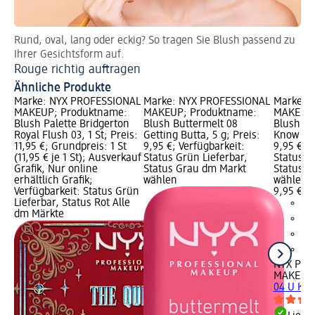
Rund, oval, lang oder eckig? So tragen Sie Blush passend zu
Za
Ihrer Gesichtsform auf.
Br
Rouge richtig auftragen
Ähnliche Produkte
Marke: NYX PROFESSIONAL
Marke: NYX PROFESSIONAL
Marke: 
MAKEUP; Produktname:
MAKEUP; Produktname:
MAKEUP;
Blush Palette Bridgerton
Blush Buttermelt 08
Blush Bu
Royal Flush 03, 1 St; Preis:
Getting Butta, 5 g; Preis:
Know But
11,95 €; Grundpreis: 1 St
9,95 €; Verfügbarkeit:
9,95 €; V
(11,95 € je 1 St); Ausverkauf
Status Grün Lieferbar,
Status G
Grafik, Nur online
Status Grau dm Markt
Status G
erhältlich Grafik;
wählen
wählen
Verfügbarkeit: Status Grün
9,95 €
Lieferbar, Status Rot Alle
dm Märkte
NYX PRO
MAKEUP
04 U Kno