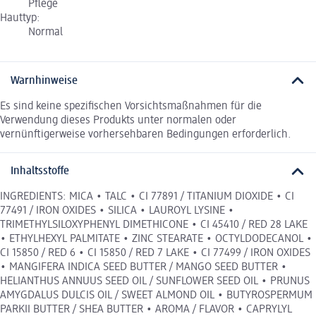
Pflege
Hauttyp:
Normal
Warnhinweise
Es sind keine spezifischen Vorsichtsmaßnahmen für die
Verwendung dieses Produkts unter normalen oder
vernünftigerweise vorhersehbaren Bedingungen erforderlich.
Inhaltsstoffe
INGREDIENTS: MICA • TALC • CI 77891 / TITANIUM DIOXIDE • CI
77491 / IRON OXIDES • SILICA • LAUROYL LYSINE •
TRIMETHYLSILOXYPHENYL DIMETHICONE • CI 45410 / RED 28 LAKE
• ETHYLHEXYL PALMITATE • ZINC STEARATE • OCTYLDODECANOL •
CI 15850 / RED 6 • CI 15850 / RED 7 LAKE • CI 77499 / IRON OXIDES
• MANGIFERA INDICA SEED BUTTER / MANGO SEED BUTTER •
HELIANTHUS ANNUUS SEED OIL / SUNFLOWER SEED OIL • PRUNUS
AMYGDALUS DULCIS OIL / SWEET ALMOND OIL • BUTYROSPERMUM
PARKII BUTTER / SHEA BUTTER • AROMA / FLAVOR • CAPRYLYL