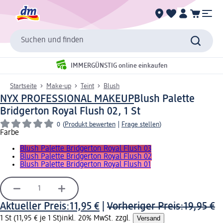
Suchen und finden
IMMERGÜNSTIG online einkaufen
Startseite
Make-up
Teint
Blush
NYX PROFESSIONAL MAKEUP
Blush Palette
Bridgerton Royal Flush 02, 1 St
0
(
Produkt bewerten
|
Frage stellen
)
Farbe
Blush Palette Bridgerton Royal Flush 03
Blush Palette Bridgerton Royal Flush 02
Blush Palette Bridgerton Royal Flush 01
Aktueller Preis:
11,95 €
|
Vorheriger Preis:
19,95 €
1 St (11,95 € je 1 St)
inkl. 20% MwSt. zzgl.
Versand