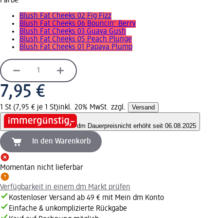
Farbe
Blush Fat Cheeks 02 Fig Fizz
Blush Fat Cheeks 06 Bouncin' Berry
Blush Fat Cheeks 03 Guava Gush
Blush Fat Cheeks 05 Peach Plunge
Blush Fat Cheeks 01 Papaya Plump
7,95 €
1 St (7,95 € je 1 St)
inkl. 20% MwSt. zzgl.
Versand
dm Dauerpreis
nicht erhöht seit 06.08.2025
In den Warenkorb
Momentan nicht lieferbar
Verfügbarkeit in einem dm Markt prüfen
Kostenloser Versand ab 49 € mit Mein dm Konto
Einfache & unkomplizierte Rückgabe