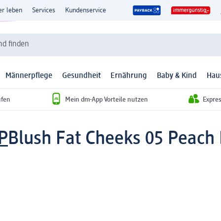
er leben
Services
Kundenservice
d finden
Männerpflege
Gesundheit
Ernährung
Baby & Kind
Hau
ufen
Mein dm-App Vorteile nutzen
Expre
P
Blush Fat Cheeks 05 Peach 