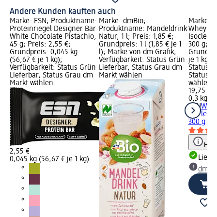
Andere Kunden kauften auch
Marke: ESN; Produktname:
Marke: dmBio;
Marke: 
Proteinriegel Designer Bar
Produktname: Mandeldrink
Whey Pro
White Chocolate Pistachio,
Natur, 1 l; Preis: 1,85 €;
Isoclear
45 g; Preis: 2,55 €;
Grundpreis: 1 l (1,85 € je 1
300 g; Pr
Grundpreis: 0,045 kg
l); Marke von dm Grafik;
Grundpre
(56,67 € je 1 kg);
Verfügbarkeit: Status Grün
je 1 kg);
Verfügbarkeit: Status Grün
Lieferbar, Status Grau dm
Status G
Lieferbar, Status Grau dm
Markt wählen
Status G
Markt wählen
wählen
19,75 €
0,3 kg (6
ESN
Whey
Isoclear
300 g
Hinw
2,55 €
Liefe
0,045 kg (56,67 € je 1 kg)
dm Ma