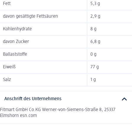
Fett
5,3 g
davon gesättigte Fettsäuren
2,9 g
Kohlenhydrate
8 g
davon Zucker
6,8 g
Ballaststoffe
0 g
Eiweiß
77 g
Salz
1 g
Anschrift des Unternehmens
Fitmart GmbH Co.KG Werner-von-Siemens-Straße 8, 25337
Elmshorn esn.com