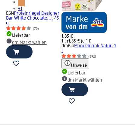
+1
ESN
Proteinriegel Designer
Bar White Chocolate..., 45
g
(70)
Lieferbar
1,85 €
1 l (1,85 € je 1 l)
dm Markt wählen
dmBio
Mandeldrink Natur, 1
l
(292)
Hinweise
Lieferbar
dm Markt wählen