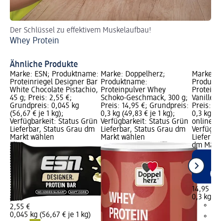
Der Schlüssel zu effektivem Muskelaufbau!
Je
Whey Protein
Pr
Tr
Ähnliche Produkte
Marke: ESN; Produktname:
Marke: Doppelherz;
Marke: D
Proteinriegel Designer Bar
Produktname:
Produkt
White Chocolate Pistachio,
Proteinpulver Whey
Proteinp
45 g; Preis: 2,55 €;
Schoko-Geschmack, 300 g;
Vanille-
Grundpreis: 0,045 kg
Preis: 14,95 €; Grundpreis:
Preis: 1
(56,67 € je 1 kg);
0,3 kg (49,83 € je 1 kg);
0,3 kg (4
Verfügbarkeit: Status Grün
Verfügbarkeit: Status Grün
online er
Lieferbar, Status Grau dm
Lieferbar, Status Grau dm
Verfügba
Markt wählen
Markt wählen
Lieferbar
dm Märk
14,95 €
0,3 kg (4
2,55 €
0,045 kg (56,67 € je 1 kg)