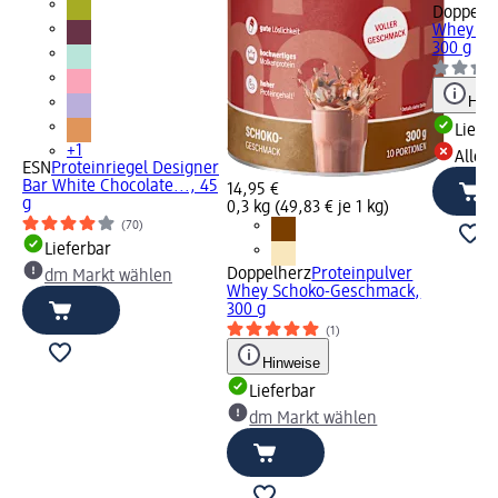
Doppelh
Whey Va
300 g
Hinw
Liefe
+1
Alle 
ESN
Proteinriegel Designer
Bar White Chocolate..., 45
14,95 €
g
0,3 kg (49,83 € je 1 kg)
(70)
Lieferbar
Doppelherz
Proteinpulver
dm Markt wählen
Whey Schoko-Geschmack,
300 g
(1)
Hinweise
Lieferbar
dm Markt wählen