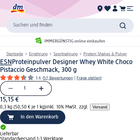
Suchen und finden
IMMERGÜNSTIG online einkaufen
Startseite
Ernährung
Sportnahrung
Protein Shakes & Pulver
ESN
Proteinpulver Designer Whey White Choco
Pistaccio Geschmack, 300 g
3.6
(
57 Bewertungen
|
Frage stellen
)
15,15 €
0,3 kg (50,50 € je 1 kg)
inkl. 10% MwSt. zzgl.
Versand
In den Warenkorb
Lieferbar
Standardversand 1-3 Werktage