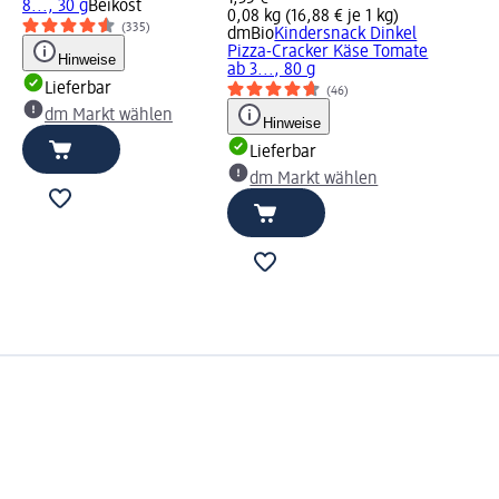
8..., 30 g
Beikost
0,08 kg (16,88 € je 1 kg)
(335)
dmBio
Kindersnack Dinkel
Pizza-Cracker Käse Tomate
Hinweise
ab 3..., 80 g
Lieferbar
(46)
dm Markt wählen
Hinweise
Lieferbar
dm Markt wählen