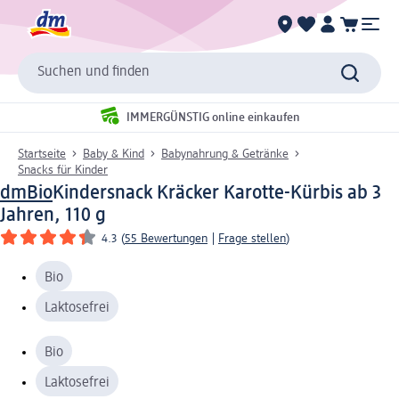
Suchen und finden
IMMERGÜNSTIG online einkaufen
Startseite
Baby & Kind
Babynahrung & Getränke
Snacks für Kinder
dmBio
Kindersnack Kräcker Karotte-Kürbis ab 3
Jahren, 110 g
4.3
(
55 Bewertungen
|
Frage stellen
)
Bio
Laktosefrei
Bio
Laktosefrei