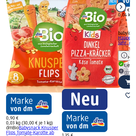
1,25 €
0,04 kg (
babylove
Happen R
Jahr, 40 
Hinw
Liefe
dm Ma
0,90 €
0,03 kg (30,00 € je 1 kg)
dmBio
Babysnack Knusper
Flips Tomate-Karotte ab
1,35 €