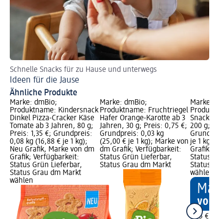
Schnelle Snacks für zu Hause und unterwegs
Tr
Ideen für die Jause
5 
Ähnliche Produkte
Marke: dmBio;
Marke: dmBio;
Marke: 
Produktname: Kindersnack
Produktname: Fruchtriegel
Produkt
Dinkel Pizza-Cracker Käse
Hafer Orange-Karotte ab 3
Snack Kä
Tomate ab 3 Jahren, 80 g;
Jahren, 30 g; Preis: 0,75 €;
200 g; Pr
Preis: 1,35 €; Grundpreis:
Grundpreis: 0,03 kg
Grundpre
0,08 kg (16,88 € je 1 kg);
(25,00 € je 1 kg); Marke von
je 1 kg)
Neu Grafik, Marke von dm
dm Grafik; Verfügbarkeit:
Grafik; V
Grafik; Verfügbarkeit:
Status Grün Lieferbar,
Status G
Status Grün Lieferbar,
Status Grau dm Markt
Status G
Status Grau dm Markt
wählen
wählen
1,85 €