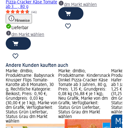
Pizza-Cracker Käse Tomate
dm Markt wählen
ab 3..., 80 g
(46)
Hinweise
Lieferbar
dm Markt wählen
Andere Kunden kauften auch
Marke: dmBio;
Marke: dmBio;
Marke: b
Produktname: Babysnack
Produktname: Kindersnack
Produkt
Knusper Flips Tomate-
Dinkel Pizza-Cracker Käse
Hafer-Ha
Karotte ab 8 Monaten, 30
Tomate ab 3 Jahren, 80 g;
ab 1 Jahr
g; Rechtliche Kategorie:
Preis: 1,35 €; Grundpreis:
1,25 €; 
Beikost; Preis: 0,90 €;
0,08 kg (16,88 € je 1 kg);
(31,25 € 
Grundpreis: 0,03 kg
Neu Grafik, Marke von dm
dm Grafi
(30,00 € je 1 kg); Marke von
Grafik; Verfügbarkeit:
Status G
dm Grafik; Verfügbarkeit:
Status Grün Lieferbar,
Status G
Status Grün Lieferbar,
Status Grau dm Markt
wählen
Status Grau dm Markt
wählen
wählen