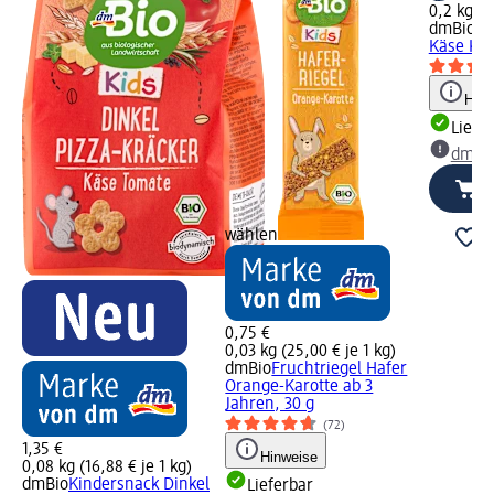
0,2 kg (9
dmBio
Kn
Käse Kür
Hinw
Liefe
dm Ma
wählen
0,75 €
0,03 kg (25,00 € je 1 kg)
dmBio
Fruchtriegel Hafer
Orange-Karotte ab 3
Jahren, 30 g
(72)
1,35 €
Hinweise
0,08 kg (16,88 € je 1 kg)
dmBio
Kindersnack Dinkel
Lieferbar