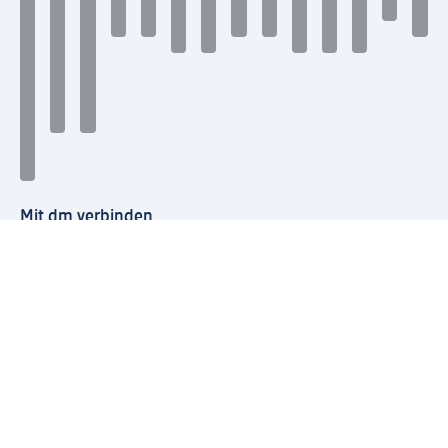
Mit dm verbinden
dm Newsletter: Keine Infos mehr verpassen
Jetzt zum dm Newsletter anmelden