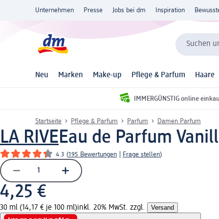
Unternehmen
Presse
Jobs bei dm
Inspiration
Bewusst
Suchen un
Neu
Marken
Make-up
Pflege & Parfum
Haare
IMMERGÜNSTIG online einka
Startseite
Pflege & Parfum
Parfum
Damen Parfum
LA RIVE
Eau de Parfum Vanill
4.3
(
195 Bewertungen
|
Frage stellen
)
4,25 €
30 ml (14,17 € je 100 ml)
inkl. 20% MwSt. zzgl.
Versand