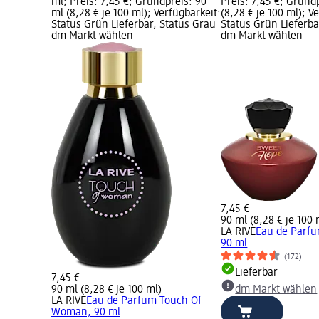
ml; Preis: 7,45 €; Grundpreis: 90
Preis: 7,45 €; Grund
ml (8,28 € je 100 ml); Verfügbarkeit:
(8,28 € je 100 ml); V
Status Grün Lieferbar, Status Grau
Status Grün Lieferba
dm Markt wählen
dm Markt wählen
7,45 €
90 ml (8,28 € je 100 
LA RIVE
Eau de Parf
90 ml
(172)
Lieferbar
7,45 €
90 ml (8,28 € je 100 ml)
dm Markt wählen
LA RIVE
Eau de Parfum Touch Of
Woman, 90 ml