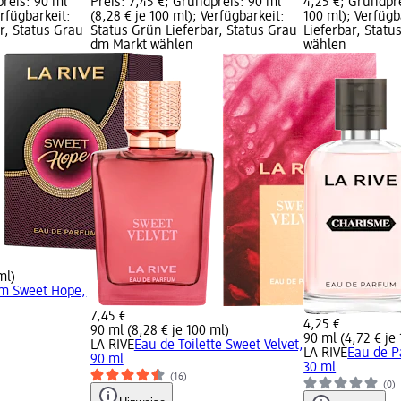
preis: 90 ml
Preis: 7,45 €; Grundpreis: 90 ml
4,25 €; Grundpre
erfügbarkeit:
(8,28 € je 100 ml); Verfügbarkeit:
100 ml); Verfügb
r, Status Grau
Status Grün Lieferbar, Status Grau
Lieferbar, Stat
dm Markt wählen
wählen
ml)
um Sweet Hope,
7,45 €
4,25 €
90 ml (8,28 € je 100 ml)
90 ml (4,72 € je
LA RIVE
Eau de Toilette Sweet Velvet,
LA RIVE
Eau de P
90 ml
30 ml
(16)
(0)