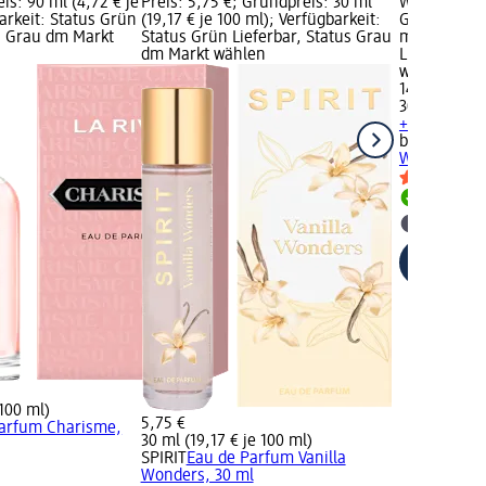
is: 90 ml (4,72 € je
Preis: 5,75 €; Grundpreis: 30 ml
Woman, 30 m
arkeit: Status Grün
(19,17 € je 100 ml); Verfügbarkeit:
Grundpreis: 
us Grau dm Markt
Status Grün Lieferbar, Status Grau
ml); Verfüg
dm Markt wählen
Lieferbar, 
wählen
14,95 €
30 ml (49,83
+ 1 weitere
bruno bana
Woman, 30 
Lieferbar
dm Mark
 100 ml)
5,75 €
arfum Charisme,
30 ml (19,17 € je 100 ml)
SPIRIT
Eau de Parfum Vanilla
Wonders, 30 ml