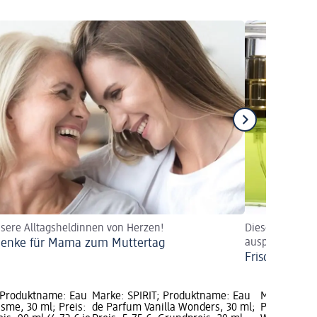
sere Alltagsheldinnen von Herzen!
Diese erfrisch
enke für Mama zum Muttertag
ausprobieren!
Frische Düfte
 Produktname: Eau
Marke: SPIRIT; Produktname: Eau
Marke: brun
sme, 30 ml; Preis:
de Parfum Vanilla Wonders, 30 ml;
Produktname