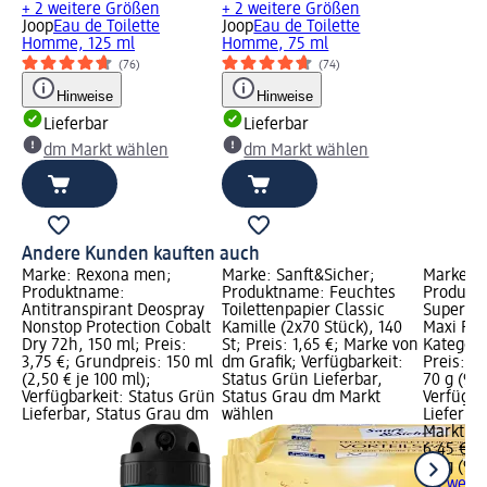
+ 2 weitere Größen
+ 2 weitere Größen
Joop
Eau de Toilette
Joop
Eau de Toilette
Homme, 125 ml
Homme, 75 ml
(76)
(74)
Hinweise
Hinweise
Lieferbar
Lieferbar
dm Markt wählen
dm Markt wählen
Andere Kunden kauften auch
Marke: Rexona men;
Marke: Sanft&Sicher;
Marke: K
Produktname:
Produktname: Feuchtes
Produkt
Antitranspirant Deospray
Toilettenpapier Classic
Super Ex
Nonstop Protection Cobalt
Kamille (2x70 Stück), 140
Maxi Pac
Dry 72h, 150 ml; Preis:
St; Preis: 1,65 €; Marke von
Kategori
3,75 €; Grundpreis: 150 ml
dm Grafik; Verfügbarkeit:
Preis: 6
(2,50 € je 100 ml);
Status Grün Lieferbar,
70 g (9,2
Verfügbarkeit: Status Grün
Status Grau dm Markt
Verfügba
Lieferbar, Status Grau dm
wählen
Lieferba
Markt w
6,45 €
70 g (9,2
+ 1 weit