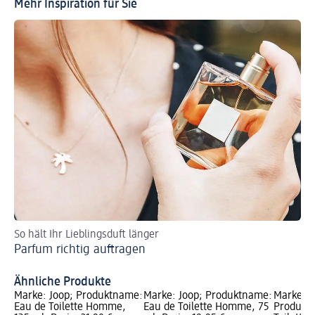
Mehr Inspiration für Sie
So hält Ihr Lieblingsduft länger
Ha
Parfum richtig auftragen
Sp
So
Ähnliche Produkte
Marke: Joop; Produktname:
Marke: Joop; Produktname:
Marke: 
Eau de Toilette Homme,
Eau de Toilette Homme, 75
Produkt