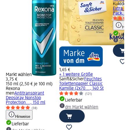
Kukident
Extra St
Pack, 70
Hinw
Liefe
dm Ma
1,65 €
+ 1 weitere Größe
Markt wählen
Sanft&Sicher
Feuchtes
3,75 €
Toilettenpapier Classic
150 ml (2,50 € je 100 ml)
Kamille (2x70..., 140 St
Rexona
men
Antitranspirant
(121)
Deospray Nonstop
Lieferbar
Protection..., 150 ml
dm Markt wählen
(38)
Hinweise
Lieferbar