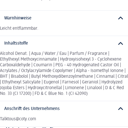
Warnhinweise
Leicht entflammbar.
Inhaltsstoffe
Alcohol Denat. | Aqua / Water / Eau | Parfum / Fragrance |
Ethylhexyl Methoxycinnamate | Hydroxyisohexyl 3 - Cyclohexene
Carboxaldehyde | Coumarin | PEG - 40 Hydrogenated Castor Oil |
Acrylates / Octylacrylamide Copolymer | Alpha - Isomethyl Ionone |
BHT | Bisabolol | Butyl Methoxydibenzoylmethane | Cinnamal | Citral
| Ethylhexyl Salicylate | Eugenol | Farnesol | Geraniol | Hydrolyzed
Jojoba Esters | Hydroxycitronellal | Limonene | Linalool | D & C Red
No. 33 (CI 17200) | FD & C Blue No. 1 (CI 42090)
Anschrift des Unternehmens
Talktous@coty.com