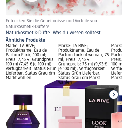
Entdecken Sie die Geheimnisse und Vorteile von
So 
Naturkosmetik-Düften!
Pa
Naturkosmetik-Düfte: Was du wissen solltest
Ähnliche Produkte
Marke: LA RIVE;
Marke: LA RIVE;
Marke: L
Produktname: Eau de
Produktname: Eau de
Produkt
Parfum Elixir, 100 ml;
Parfum Look of woman, 75
Parfum H
Preis: 7,45 €; Grundpreis:
ml; Preis: 7,45 €;
Preis: 7
100 ml (7,45 € je 100 ml);
Grundpreis: 75 ml (9,93 €
100 ml (7
Verfügbarkeit: Status Grün
je 100 ml); Verfügbarkeit:
Verfügba
Lieferbar, Status Grau dm
Status Grün Lieferbar,
Lieferba
Markt wählen
Status Grau dm Markt
Markt w
wählen