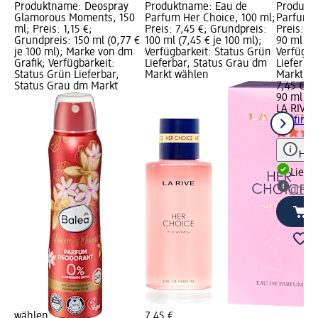
Produktname: Deospray
Produktname: Eau de
Produkt
Glamorous Moments, 150
Parfum Her Choice, 100 ml;
Parfum D
ml; Preis: 1,15 €;
Preis: 7,45 €; Grundpreis:
Preis: 7
Grundpreis: 150 ml (0,77 €
100 ml (7,45 € je 100 ml);
90 ml (8,
je 100 ml); Marke von dm
Verfügbarkeit: Status Grün
Verfügba
Grafik; Verfügbarkeit:
Lieferbar, Status Grau dm
Lieferba
Status Grün Lieferbar,
Markt wählen
Markt w
Status Grau dm Markt
7,45 €
90 ml (8,
LA RIVE
E
Destinée
Hinw
Liefe
dm Ma
wählen
7,45 €