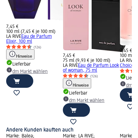
7,45 €
100 ml (7,45 € je 100 ml)
LA RIVE
Eau de Parfum
Elixir, 100 ml
(126)
7,45 €
7,45 €
100 ml (7
Hinweise
75 ml (9,93 € je 100 ml)
LA RIVE
E
Lieferbar
LA RIVE
Eau de Parfum Look
Choice, 
of woman, 75 ml
dm Markt wählen
(126)
Liefe
Hinweise
dm Ma
Lieferbar
dm Markt wählen
Andere Kunden kauften auch
Marke: Balea;
Marke: LA RIVE;
Marke: L