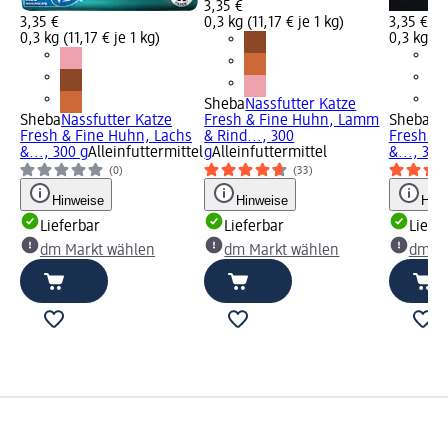
3,35 €
3,35 €
0,3 kg (11,17 € je 1 kg)
3,35 €
0,3 kg (11,17 € je 1 kg)
0,3 kg (11
Sheba
Nassfutter Katze
Sheba
Nassfutter Katze
Fresh & Fine Huhn, Lamm
Sheba
Na
Fresh & Fine Huhn, Lachs
& Rind..., 300
Fresh & 
&..., 300 g
Alleinfuttermittel
g
Alleinfuttermittel
&..., 300
(0)
(33)
Hinweise
Hinweise
Hinw
Lieferbar
Lieferbar
Liefe
dm Markt wählen
dm Markt wählen
dm Ma