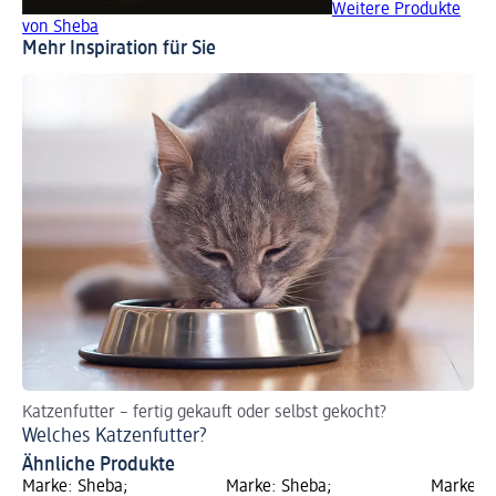
Weitere Produkte
von Sheba
Mehr Inspiration für Sie
Katzenfutter – fertig gekauft oder selbst gekocht?
So
Welches Katzenfutter?
Hi
Ähnliche Produkte
Marke: Sheba;
Marke: Sheba;
Marke: S