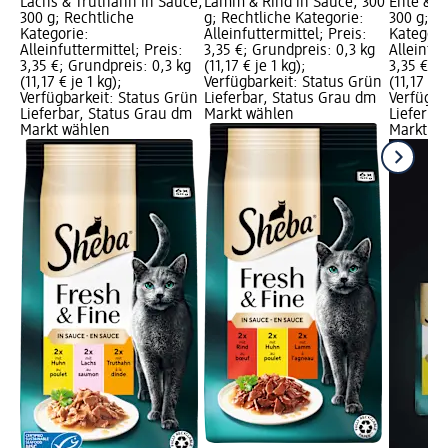
Lachs & Truthahn in Sauce,
Lamm & Rind in Sauce, 300
Ente & T
300 g; Rechtliche
g; Rechtliche Kategorie:
300 g; R
Kategorie:
Alleinfuttermittel; Preis:
Kategori
Alleinfuttermittel; Preis:
3,35 €; Grundpreis: 0,3 kg
Alleinfut
3,35 €; Grundpreis: 0,3 kg
(11,17 € je 1 kg);
3,35 €; G
(11,17 € je 1 kg);
Verfügbarkeit: Status Grün
(11,17 € j
Verfügbarkeit: Status Grün
Lieferbar, Status Grau dm
Verfügba
Lieferbar, Status Grau dm
Markt wählen
Lieferba
Markt wählen
Markt w