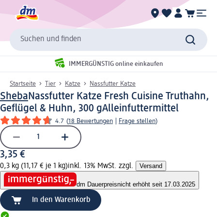
Suchen und finden
IMMERGÜNSTIG online einkaufen
Startseite
Tier
Katze
Nassfutter Katze
Sheba
Nassfutter Katze Fresh Cuisine Truthahn,
Geflügel & Huhn, 300 g
Alleinfuttermittel
4.7
(
18 Bewertungen
|
Frage stellen
)
3,35 €
0,3 kg (11,17 € je 1 kg)
inkl. 13% MwSt. zzgl.
Versand
dm Dauerpreis
nicht erhöht seit 17.03.2025
In den Warenkorb