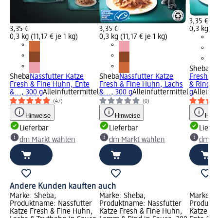
3,35 €
3,35 €
3,35 €
0,3 kg (11
0,3 kg (11,17 € je 1 kg)
0,3 kg (11,17 € je 1 kg)
Sheba
Na
Sheba
Nassfutter Katze
Sheba
Nassfutter Katze
Fresh &
Fresh & Fine Huhn, Ente
Fresh & Fine Huhn, Lachs
& Rind...
&..., 300 g
Alleinfuttermittel
&..., 300 g
Alleinfuttermittel
g
Alleinfu
(47)
(0)
Hinweise
Hinweise
Hinw
Lieferbar
Lieferbar
Liefe
dm Markt wählen
dm Markt wählen
dm Ma
Andere Kunden kauften auch
Marke: Sheba;
Marke: Sheba;
Marke: S
Produktname: Nassfutter
Produktname: Nassfutter
Produktn
Katze Fresh & Fine Huhn,
Katze Fresh & Fine Huhn,
Katze Fr