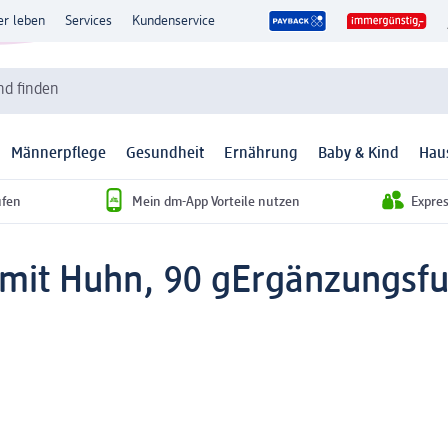
er leben
Services
Kundenservice
d finden
Männerpflege
Gesundheit
Ernährung
Baby & Kind
Hau
ufen
Mein dm-App Vorteile nutzen
Expre
mit Huhn, 90 g
Ergänzungsfu