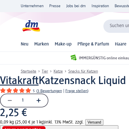
Unternehmen
Presse
Jobs bei dm
Inspiration
Bewusst
Suchen un
Neu
Marken
Make-up
Pflege & Parfum
Haare
IMMERGÜNSTIG online einka
Startseite
Tier
Katze
Snacks für Katzen
Vitakraft
Katzensnack Liquid 
5
(
3 Bewertungen
|
Frage stellen
)
2,25 €
0,09 kg (25,00 € je 1 kg)
inkl. 13% MwSt. zzgl.
Versand