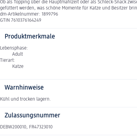
Ob als Topping über die Hauptmahlzeit oder als Schleck-Snack zwi
gefüttert werden, was schöne Momente für Katze und Besitzer bring
dm-Artikelnummer: 1899796
GTIN 7610376164249
Produktmerkmale
Lebensphase:
Adult
Tierart:
Katze
Warnhinweise
Kühl und trocken lagern.
Zulassungsnummer
DEBW200010, FR47323010