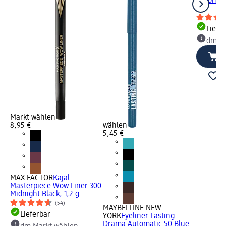
Automati
g
Liefe
dm Ma
Markt wählen
8,95 €
wählen
5,45 €
MAX FACTOR
Kajal
Masterpiece Wow Liner 300
Midnight Black, 1,2 g
(54)
MAYBELLINE NEW
Lieferbar
YORK
Eyeliner Lasting
Drama Automatic 50 Blue