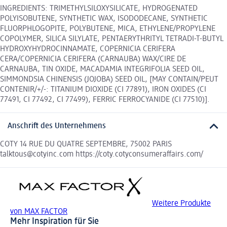
INGREDIENTS: TRIMETHYLSILOXYSILICATE, HYDROGENATED
POLYISOBUTENE, SYNTHETIC WAX, ISODODECANE, SYNTHETIC
FLUORPHLOGOPITE, POLYBUTENE, MICA, ETHYLENE/PROPYLENE
COPOLYMER, SILICA SILYLATE, PENTAERYTHRITYL TETRADI-T-BUTYL
HYDROXYHYDROCINNAMATE, COPERNICIA CERIFERA
CERA/COPERNICIA CERIFERA (CARNAUBA) WAX/CIRE DE
CARNAUBA, TIN OXIDE, MACADAMIA INTEGRIFOLIA SEED OIL,
SIMMONDSIA CHINENSIS (JOJOBA) SEED OIL, [MAY CONTAIN/PEUT
CONTENIR/+/-: TITANIUM DIOXIDE (CI 77891), IRON OXIDES (CI
77491, CI 77492, CI 77499), FERRIC FERROCYANIDE (CI 77510)].
Anschrift des Unternehmens
COTY 14 RUE DU QUATRE SEPTEMBRE, 75002 PARIS
talktous@cotyinc.com https://coty.cotyconsumeraffairs.com/
Weitere Produkte
von MAX FACTOR
Mehr Inspiration für Sie