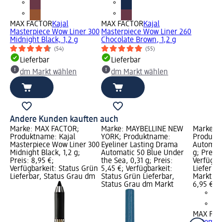
MAX FACTOR
Kajal
MAX FACTOR
Kajal
Masterpiece Wow Liner 300
Masterpiece Wow Liner 260
Midnight Black, 1,2 g
Chocolate Brown, 1,2 g
(54)
(55)
Lieferbar
Lieferbar
dm Markt wählen
dm Markt wählen
Andere Kunden kauften auch
Marke: MAX FACTOR;
Marke: MAYBELLINE NEW
Marke: 
Produktname: Kajal
YORK; Produktname:
Produktn
Masterpiece Wow Liner 300
Eyeliner Lasting Drama
Automati
Midnight Black, 1,2 g;
Automatic 50 Blue Under
g; Preis:
Preis: 8,95 €;
the Sea, 0,31 g; Preis:
Verfügba
Verfügbarkeit: Status Grün
5,45 €; Verfügbarkeit:
Lieferba
Lieferbar, Status Grau dm
Status Grün Lieferbar,
Markt w
Status Grau dm Markt
6,95 €
MAX FA