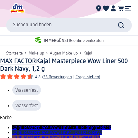
Suchen und finden
IMMERGÜNSTIG online einkaufen
Startseite
Make-up
Augen Make-up
Kajal
MAX FACTOR
Kajal Masterpiece Wow Liner 500
Dark Navy, 1,2 g
4.8
(
53 Bewertungen
|
Frage stellen
)
Wasserfest
Wasserfest
Farbe
Kajal Masterpiece Wow Liner 300 Midnight Black
Kajal Masterpiece Wow Liner 500 Dark Navy
Kajal Masterpiece Wow Liner 190 Sweet Fig