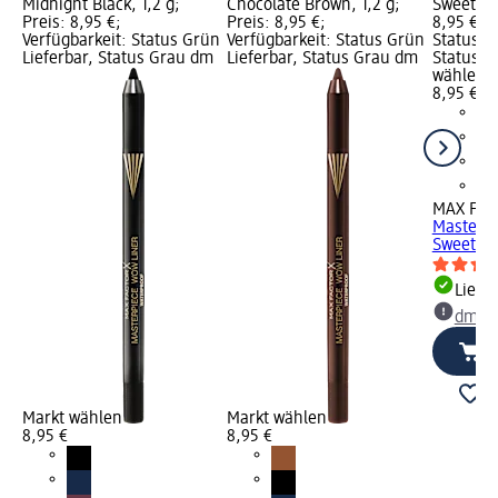
Midnight Black, 1,2 g;
Chocolate Brown, 1,2 g;
Sweet Fig
Preis: 8,95 €;
Preis: 8,95 €;
8,95 €; V
Verfügbarkeit: Status Grün
Verfügbarkeit: Status Grün
Status G
Lieferbar, Status Grau dm
Lieferbar, Status Grau dm
Status G
wählen
8,95 €
MAX FA
Masterpi
Sweet Fig
Liefe
dm Ma
Markt wählen
Markt wählen
8,95 €
8,95 €