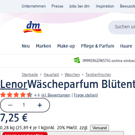
Unternehmen
Presse
Jobs bei dm
Inspiration
Bewusst
Suchen un
Neu
Marken
Make-up
Pflege & Parfum
Haare
IMMERGÜNSTIG online einka
Startseite
Haushalt
Waschen
Textilerfrischer
Lenor
Wäscheparfum Blütent
4.6
(
41 Bewertungen
|
Frage stellen
)
7,25 €
0,28 kg (25,89 € je 1 kg)
inkl. 20% MwSt. zzgl.
Versand