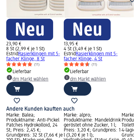
23,90 €
13,95 €
8 St (2,99 € je 1 St)
4 St (3,49 € je 1 St)
Estrid
Rasierklingen mit 5-
Estrid
Rasierklingen mit 5-
facher Klinge, 8 St
facher Klinge, 4 St
(11)
(11)
Lieferbar
Lieferbar
dm Markt wählen
dm Markt wählen
Andere Kunden kauften auch
Marke: Balea;
Marke: alpro;
Marke: So
Produktname: Anti-Pickel
Produktname: Mandeldrink
Produkt
Patches Hydrokolloid, 24
geröstet ohne Zucker, 1 l;
Toilette
St; Preis: 2,45 €;
Preis: 3,20 €; Grundpreis: 1
4-lagig, 
Grundpreis: 32 St (7,66 € je
l (3,20 € je 1 l);
Grundpre