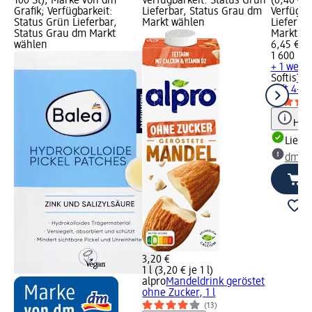
100 St); Marke von dm
Verfügbarkeit: Status Grün
(0,40 € j
Grafik; Verfügbarkeit:
Lieferbar, Status Grau dm
Verfügba
Status Grün Lieferbar,
Markt wählen
Lieferba
Status Grau dm Markt
Markt w
wählen
6,45 €
1 600 Bl 
+ 1 weit
Softis
Toi
soft 4-la
Hinw
Liefe
dm Ma
3,20 €
1 l (3,20 € je 1 l)
alpro
Mandeldrink geröstet
ohne Zucker, 1 l
(13)