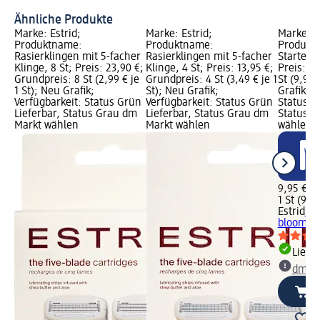
Ähnliche Produkte
Marke: Estrid;
Marke: Estrid;
Marke: E
Produktname:
Produktname:
Produktn
Rasierklingen mit 5-facher
Rasierklingen mit 5-facher
Starter K
Klinge, 8 St; Preis: 23,90 €;
Klinge, 4 St; Preis: 13,95 €;
Preis: 9,
Grundpreis: 8 St (2,99 € je
Grundpreis: 4 St (3,49 € je 1
St (9,95 
1 St); Neu Grafik;
St); Neu Grafik;
Grafik; V
Verfügbarkeit: Status Grün
Verfügbarkeit: Status Grün
Status G
Lieferbar, Status Grau dm
Lieferbar, Status Grau dm
Status G
Markt wählen
Markt wählen
wählen
9,95 €
1 St (9,95
Estrid
Ras
bloom, 1
Liefe
dm Ma