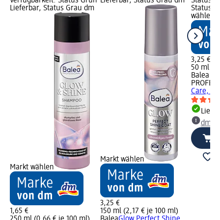
Verfügbarkeit: Status Grün
Lieferbar, Status Grau dm
Status G
Lieferbar, Status Grau dm
Status G
wählen
3,25 €
50 ml (6,
Balea
PROFESS
Care, 50
Liefe
dm Ma
Markt wählen
Markt wählen
3,25 €
1,65 €
150 ml (2,17 € je 100 ml)
250 ml (0,66 € je 100 ml)
Balea
Glow Perfect Shine