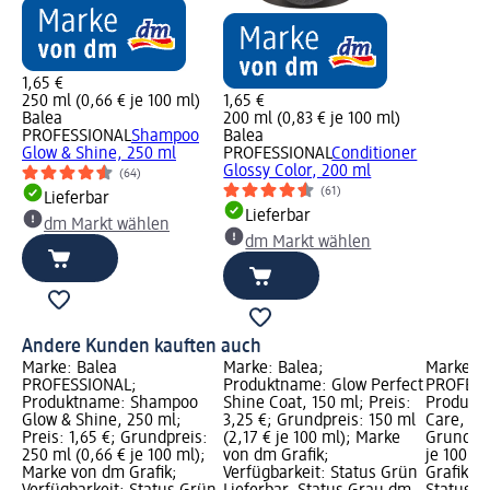
1,65 €
250 ml (0,66 € je 100 ml)
1,65 €
Balea
200 ml (0,83 € je 100 ml)
PROFESSIONAL
Shampoo
Balea
Glow & Shine, 250 ml
PROFESSIONAL
Conditioner
Glossy Color, 200 ml
(64)
(61)
Lieferbar
Lieferbar
dm Markt wählen
dm Markt wählen
Andere Kunden kauften auch
Marke: Balea
Marke: Balea;
Marke: B
PROFESSIONAL;
Produktname: Glow Perfect
PROFESS
Produktname: Shampoo
Shine Coat, 150 ml; Preis:
Produktn
Glow & Shine, 250 ml;
3,25 €; Grundpreis: 150 ml
Care, 50 
Preis: 1,65 €; Grundpreis:
(2,17 € je 100 ml); Marke
Grundpre
250 ml (0,66 € je 100 ml);
von dm Grafik;
je 100 m
Marke von dm Grafik;
Verfügbarkeit: Status Grün
Grafik; V