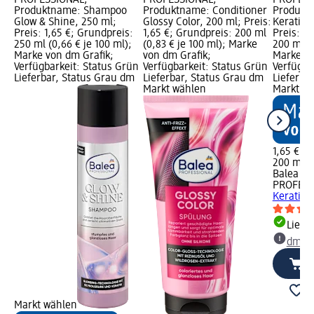
Produktname: Shampoo
Produktname: Conditioner
Produktn
Glow & Shine, 250 ml;
Glossy Color, 200 ml; Preis:
Keratin 
Preis: 1,65 €; Grundpreis:
1,65 €; Grundpreis: 200 ml
Preis: 1,
250 ml (0,66 € je 100 ml);
(0,83 € je 100 ml); Marke
200 ml (0
Marke von dm Grafik;
von dm Grafik;
Marke vo
Verfügbarkeit: Status Grün
Verfügbarkeit: Status Grün
Verfügba
Lieferbar, Status Grau dm
Lieferbar, Status Grau dm
Lieferba
Markt wählen
Markt w
1,65 €
200 ml (0
Balea
PROFESS
Keratin 
Liefe
dm Ma
Markt wählen