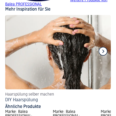
Weitere Produkte von
Balea PROFESSIONAL
Mehr Inspiration für Sie
Haarspülung selber machen
So
DIY Haarspülung
Ha
Ähnliche Produkte
Marke: Balea
Marke: Balea
Marke: B
PROFESSIONAL;
PROFESSIONAL;
PROFESS