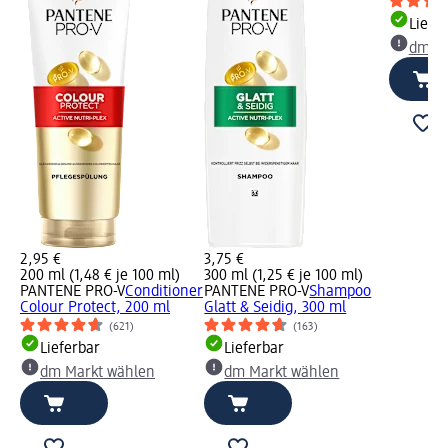
Liefe
dm Ma
2,95 €
3,75 €
200 ml (1,48 € je 100 ml)
300 ml (1,25 € je 100 ml)
PANTENE PRO-V
Conditioner
PANTENE PRO-V
Shampoo
Colour Protect, 200 ml
Glatt & Seidig, 300 ml
(621)
(163)
Lieferbar
Lieferbar
dm Markt wählen
dm Markt wählen