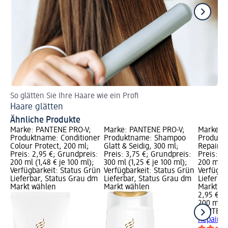
So glätten Sie Ihre Haare wie ein Profi
Wa
Haare glätten
Ha
Ähnliche Produkte
Marke: PANTENE PRO-V;
Marke: PANTENE PRO-V;
Marke: 
Produktname: Conditioner
Produktname: Shampoo
Produktn
Colour Protect, 200 ml;
Glatt & Seidig, 300 ml;
Repair &
Preis: 2,95 €; Grundpreis:
Preis: 3,75 €; Grundpreis:
Preis: 2
200 ml (1,48 € je 100 ml);
300 ml (1,25 € je 100 ml);
200 ml (1
Verfügbarkeit: Status Grün
Verfügbarkeit: Status Grün
Verfügba
Lieferbar, Status Grau dm
Lieferbar, Status Grau dm
Lieferba
Markt wählen
Markt wählen
Markt w
2,95 €
200 ml (1
PANTENE
Repair &