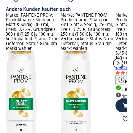
Andere Kunden kauften auch
Marke: PANTENE PRO-V;
Marke: PANTENE PRO-V;
Marke: 
Produktname: Shampoo
Produktname: Shampoo
Produkt
Glatt & Seidig, 300 ml;
3in1 Glatt & Seidig, 250 ml;
Glatt & S
Preis: 3,75 €; Grundpreis:
Preis: 3,75 €; Grundpreis:
Preis: 5
300 ml (1,25 € je 100 ml);
250 ml (1,50 € je 100 ml);
100 ml (5
Verfügbarkeit: Status Grün
Verfügbarkeit: Status Grün
Verfügba
Lieferbar, Status Grau dm
Lieferbar, Status Grau dm
Lieferba
Markt wählen
Markt wählen
Markt w
5,45 €
100 ml (5
PANTENE
Glatt & S
Hinw
Liefe
dm Ma