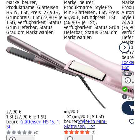
Marke: beurer;
Marke: beurer;
Marke: b
Produktname: Glätteisen
Produktname: StylePro
Produkt
HS 15, 1 St; Preis: 27,90 €;
Mini-Glätteisen, 1 St; Preis:
Automati
Grundpreis: 1 St (27,90 € je
46,90 €; Grundpreis: 1 St
Style Pro
1 St); Verfügbarkeit: Status
(46,90 € je 1 St);
74,90 €;
Grün Lieferbar, Status
Verfügbarkeit: Status Grün
(74,90 € 
Grau dm Markt wählen
Lieferbar, Status Grau dm
Verfügba
Markt wählen
Lieferba
Markt w
74,90 €
1 St (74,9
beurer
A
Lockenst
1 St
Hinw
Liefe
dm Ma
46,90 €
27,90 €
1 St (46,90 € je 1 St)
1 St (27,90 € je 1 St)
beurer
StylePro Mini-
beurer
Glätteisen HS 15, 1
Glätteisen, 1 St
St
(1)
(0)