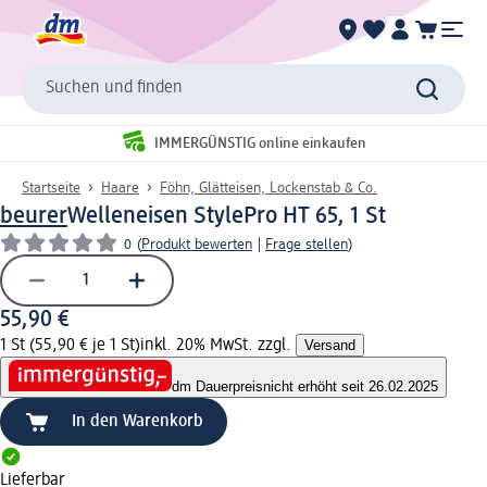
Suchen und finden
IMMERGÜNSTIG online einkaufen
Startseite
Haare
Föhn, Glätteisen, Lockenstab & Co.
beurer
Welleneisen StylePro HT 65, 1 St
0
(
Produkt bewerten
|
Frage stellen
)
55,90 €
1 St (55,90 € je 1 St)
inkl. 20% MwSt. zzgl.
Versand
dm Dauerpreis
nicht erhöht seit 26.02.2025
In den Warenkorb
Lieferbar