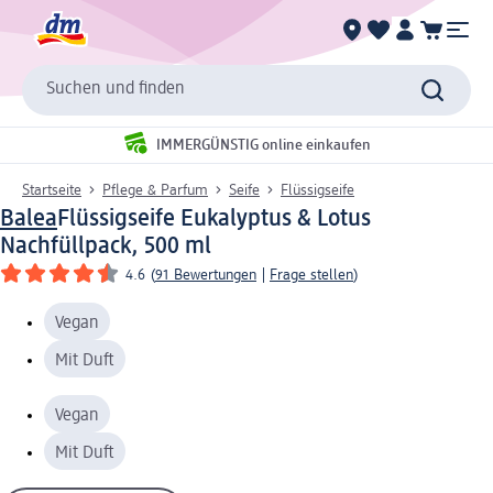
Suchen und finden
IMMERGÜNSTIG online einkaufen
Startseite
Pflege & Parfum
Seife
Flüssigseife
Balea
Flüssigseife Eukalyptus & Lotus
Nachfüllpack, 500 ml
4.6
(
91 Bewertungen
|
Frage stellen
)
Vegan
Mit Duft
Vegan
Mit Duft