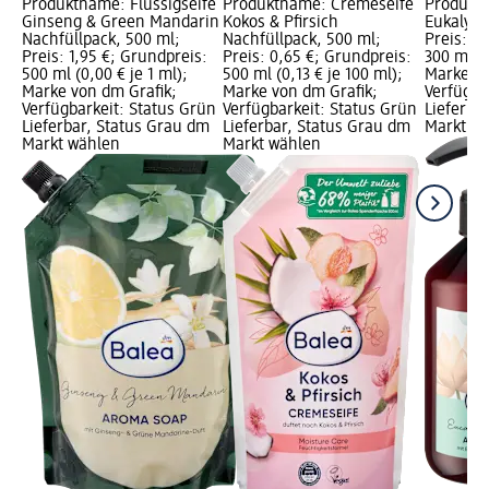
Produktname: Flüssigseife
Produktname: Cremeseife
Produktn
Ginseng & Green Mandarin
Kokos & Pfirsich
Eukalypt
Nachfüllpack, 500 ml;
Nachfüllpack, 500 ml;
Preis: 1,
Preis: 1,95 €; Grundpreis:
Preis: 0,65 €; Grundpreis:
300 ml (0
500 ml (0,00 € je 1 ml);
500 ml (0,13 € je 100 ml);
Marke vo
Marke von dm Grafik;
Marke von dm Grafik;
Verfügba
Verfügbarkeit: Status Grün
Verfügbarkeit: Status Grün
Lieferba
Lieferbar, Status Grau dm
Lieferbar, Status Grau dm
Markt w
Markt wählen
Markt wählen