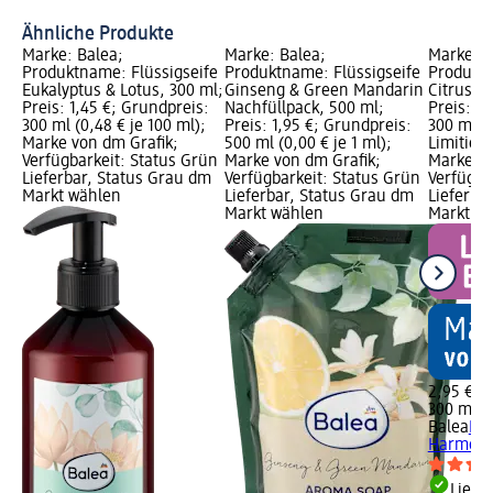
Ähnliche Produkte
Marke: Balea;
Marke: Balea;
Marke: B
Produktname: Flüssigseife
Produktname: Flüssigseife
Produktn
Eukalyptus & Lotus, 300 ml;
Ginseng & Green Mandarin
Citrus H
Preis: 1,45 €; Grundpreis:
Nachfüllpack, 500 ml;
Preis: 2
300 ml (0,48 € je 100 ml);
Preis: 1,95 €; Grundpreis:
300 ml (0
Marke von dm Grafik;
500 ml (0,00 € je 1 ml);
Limitiert
Verfügbarkeit: Status Grün
Marke von dm Grafik;
Marke vo
Lieferbar, Status Grau dm
Verfügbarkeit: Status Grün
Verfügba
Markt wählen
Lieferbar, Status Grau dm
Lieferba
Markt wählen
Markt w
2,95 €
300 ml (0
Balea
Flü
Harmony
Liefe