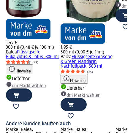
dm Ma
1,45 €
300 ml (0,48 € je 100 ml)
1,95 €
Balea
Flüssigseife
500 ml (0,00 € je 1 ml)
Eukalyptus & Lotus, 300 ml
Balea
Flüssigseife Ginseng
& Green Mandarin
(79)
Nachfüllpack, 500 ml
Hinweise
(75)
Lieferbar
Hinweise
dm Markt wählen
Lieferbar
dm Markt wählen
Andere Kunden kauften auch
Marke: Balea;
Marke: Balea;
Marke: B