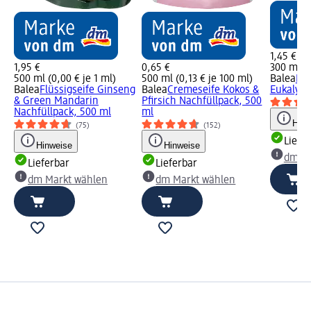
1,45 €
1,95 €
0,65 €
300 ml (0
500 ml (0,00 € je 1 ml)
500 ml (0,13 € je 100 ml)
Balea
Flü
Balea
Flüssigseife Ginseng
Balea
Cremeseife Kokos &
Eukalypt
& Green Mandarin
Pfirsich Nachfüllpack, 500
Nachfüllpack, 500 ml
ml
Hinw
(75)
(152)
Liefe
Hinweise
Hinweise
dm Ma
Lieferbar
Lieferbar
dm Markt wählen
dm Markt wählen