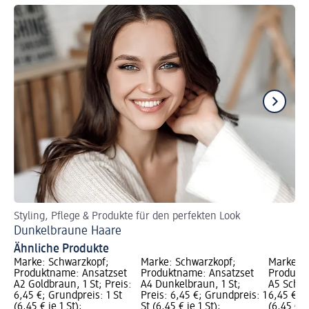
Styling, Pflege & Produkte für den perfekten Look
St
Dunkelbraune Haare
He
Ähnliche Produkte
Marke: Schwarzkopf;
Marke: Schwarzkopf;
Marke: S
Produktname: Ansatzset
Produktname: Ansatzset
Produkt
A2 Goldbraun, 1 St; Preis:
A4 Dunkelbraun, 1 St;
A5 Schwar
6,45 €; Grundpreis: 1 St
Preis: 6,45 €; Grundpreis: 1
6,45 €; G
(6,45 € je 1 St);
St (6,45 € je 1 St);
(6,45 € je