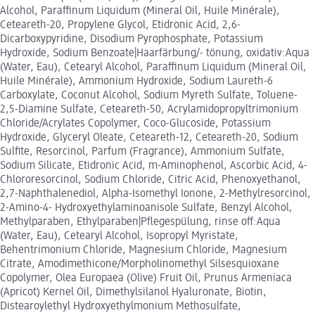
Alcohol, Paraffinum Liquidum (Mineral Oil, Huile Minérale),
Ceteareth-20, Propylene Glycol, Etidronic Acid, 2,6-
Dicarboxypyridine, Disodium Pyrophosphate, Potassium
Hydroxide, Sodium Benzoate|Haarfärbung/- tönung, oxidativ:Aqua
(Water, Eau), Cetearyl Alcohol, Paraffinum Liquidum (Mineral Oil,
Huile Minérale), Ammonium Hydroxide, Sodium Laureth-6
Carboxylate, Coconut Alcohol, Sodium Myreth Sulfate, Toluene-
2,5-Diamine Sulfate, Ceteareth-50, Acrylamidopropyltrimonium
Chloride/Acrylates Copolymer, Coco-Glucoside, Potassium
Hydroxide, Glyceryl Oleate, Ceteareth-12, Ceteareth-20, Sodium
Sulfite, Resorcinol, Parfum (Fragrance), Ammonium Sulfate,
Sodium Silicate, Etidronic Acid, m-Aminophenol, Ascorbic Acid, 4-
Chlororesorcinol, Sodium Chloride, Citric Acid, Phenoxyethanol,
2,7-Naphthalenediol, Alpha-Isomethyl Ionone, 2-Methylresorcinol,
2-Amino-4- Hydroxyethylaminoanisole Sulfate, Benzyl Alcohol,
Methylparaben, Ethylparaben|Pflegespülung, rinse off:Aqua
(Water, Eau), Cetearyl Alcohol, Isopropyl Myristate,
Behentrimonium Chloride, Magnesium Chloride, Magnesium
Citrate, Amodimethicone/Morpholinomethyl Silsesquioxane
Copolymer, Olea Europaea (Olive) Fruit Oil, Prunus Armeniaca
(Apricot) Kernel Oil, Dimethylsilanol Hyaluronate, Biotin,
Distearoylethyl Hydroxyethylmonium Methosulfate,