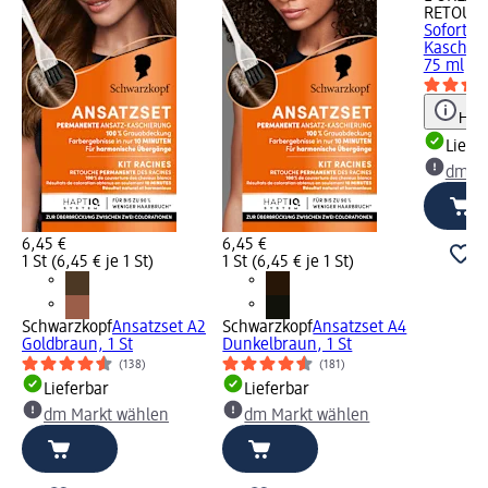
RETOUC
Sofort A
Kaschier
75 ml
Hinw
Liefe
dm Ma
6,45 €
6,45 €
1 St (6,45 € je 1 St)
1 St (6,45 € je 1 St)
Schwarzkopf
Ansatzset A2
Schwarzkopf
Ansatzset A4
Goldbraun, 1 St
Dunkelbraun, 1 St
(138)
(181)
Lieferbar
Lieferbar
dm Markt wählen
dm Markt wählen