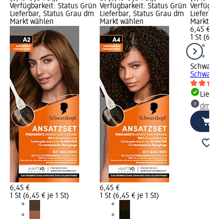
Verfügbarkeit: Status Grün
Verfügbarkeit: Status Grün
Verfügba
Lieferbar, Status Grau dm
Lieferbar, Status Grau dm
Lieferba
Markt wählen
Markt wählen
Markt w
6,45 €
1 St (6,45
Schwarz
Schwarz,
Liefe
dm Ma
6,45 €
6,45 €
1 St (6,45 € je 1 St)
1 St (6,45 € je 1 St)