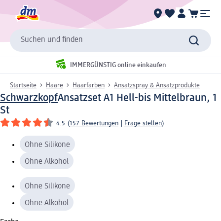
Suchen und finden
IMMERGÜNSTIG online einkaufen
Startseite
Haare
Haarfarben
Ansatzspray & Ansatzprodukte
Schwarzkopf
Ansatzset A1 Hell-bis Mittelbraun, 1
St
4.5
(
157 Bewertungen
|
Frage stellen
)
Ohne Silikone
Ohne Alkohol
Ohne Silikone
Ohne Alkohol