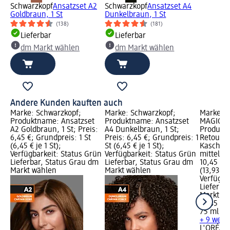
Schwarzkopf
Ansatzset A2
Schwarzkopf
Ansatzset A4
Goldbraun, 1 St
Dunkelbraun, 1 St
(138)
(181)
Lieferbar
Lieferbar
dm Markt wählen
dm Markt wählen
Andere Kunden kauften auch
Marke: Schwarzkopf;
Marke: Schwarzkopf;
Marke: L
Produktname: Ansatzset
Produktname: Ansatzset
MAGIC R
A2 Goldbraun, 1 St; Preis:
A4 Dunkelbraun, 1 St;
Produkt
6,45 €; Grundpreis: 1 St
Preis: 6,45 €; Grundpreis: 1
Retouch 
(6,45 € je 1 St);
St (6,45 € je 1 St);
Kaschier
Verfügbarkeit: Status Grün
Verfügbarkeit: Status Grün
mittelbr
Lieferbar, Status Grau dm
Lieferbar, Status Grau dm
10,45 €;
Markt wählen
Markt wählen
(13,93 € 
Verfügba
Lieferba
Markt w
10,45 €
75 ml (13
+ 9 weit
L'ORÉAL