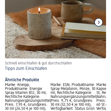
Schnell einschlafen & gut durchschlafen
En
Tipps zum Einschlafen
Ba
Ähnliche Produkte
Marke: Kneipp;
Marke: ESN; Produktname:
Marke: 
Produktname: Energie
Spray Melatonin, Minze, 30
Kapseln
Spray Vitamin B12, 30 ml;
ml; Rechtliche Kategorie:
St; Rech
Rechtliche Kategorie:
Nahrungsergänzungsmittel;
Nahrung
Nahrungsergänzungsmittel;
Preis: 9,75 €; Grundpreis:
Preis: 1
Preis: 7,95 €; Grundpreis:
30 ml (32,50 € je 100 ml);
60 St (0,2
30 ml (26,50 € je 100 ml);
Verfügbarkeit: Status Grün
Verfügba