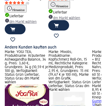
(2)
Hinweise
Hinweise
Lieferbar
Lieferbar
dm Markt wählen
dm Markt wählen
Andere Kunden kauften auch
Marke: YOGI TEA;
Marke: Mivolis;
Marke: K
Produktname: Kräutertee
Produktname:
Produkt
g;
Ashwagandha Balance, 34
Kopfschmerz Roll-On, 15
+ B12 Gu
s:
g; Preis: 3,60 €;
ml; Rechtliche Kategorie:
Rechtlic
Grundpreis: 34 g (10,59 € je
Medizinprodukt; Preis:
Nahrung
100 g); Verfügbarkeit:
2,95 €; Grundpreis: 15 ml
Preis: 8
rün
Status Grün Lieferbar,
(19,67 € je 100 ml); Marke
60 St (0,1
dm
Status Grau dm Markt
von dm Grafik;
Verfügba
wählen
Verfügbarkeit: Status Grün
Lieferba
Lieferbar, Status Grau dm
Markt w
Markt wählen
8,95 €
60 St (0,1
Kneipp
M
Gummis,
St
Nahru