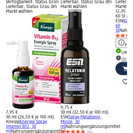
Verfügbarkeit: Status Grün
Lieferbar, Status Grau dm
Lieferba
Lieferbar, Status Grau dm
Markt wählen
Markt w
Markt wählen
12,95 €
60 St (0,
ESN
Kaps
60
St
Nahrun
Hinw
Liefe
dm Ma
9,75 €
7,95 €
30 ml (32,50 € je 100 ml)
30 ml (26,50 € je 100 ml)
ESN
Spray Melatonin,
Kneipp
Energie Spray
Minze, 30
Vitamin B12, 30
ml
Nahrungsergänzungsmittel
ml
Nahrungsergänzungsmittel
(15)