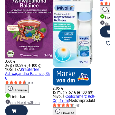
Hinw
Liefe
dm Ma
3,60 €
34 g (10,59 € je 100 g)
YOGI TEA
Kräutertee
Ashwagandha Balance, 34
g
(61)
ten
2,95 €
Hinweise
15 ml (19,67 € je 100 ml)
Mivolis
Kopfschmerz Roll-
Lieferbar
On, 15 ml
Medizinprodukt
dm Markt wählen
(65)
Hinweise