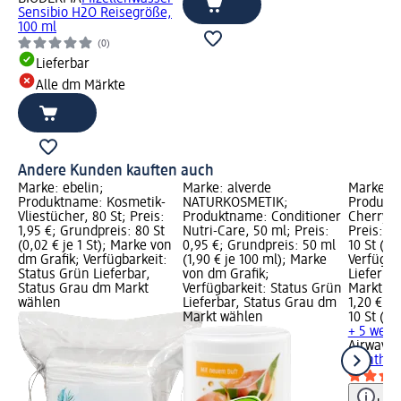
Sensibio H2O Reisegröße,
100 ml
(0)
Lieferbar
Alle dm Märkte
Andere Kunden kauften auch
Marke: ebelin;
Marke: alverde
Marke: A
Produktname: Kosmetik-
NATURKOSMETIK;
Produkt
Vliestücher, 80 St; Preis:
Produktname: Conditioner
Cherry M
1,95 €; Grundpreis: 80 St
Nutri-Care, 50 ml; Preis:
Preis: 1,
(0,02 € je 1 St); Marke von
0,95 €; Grundpreis: 50 ml
10 St (0,1
dm Grafik; Verfügbarkeit:
(1,90 € je 100 ml); Marke
Verfügba
Status Grün Lieferbar,
von dm Grafik;
Lieferba
Status Grau dm Markt
Verfügbarkeit: Status Grün
Markt w
wählen
Lieferbar, Status Grau dm
1,20 €
Markt wählen
10 St (0,1
+ 5 weit
Airwaves
Menthol,