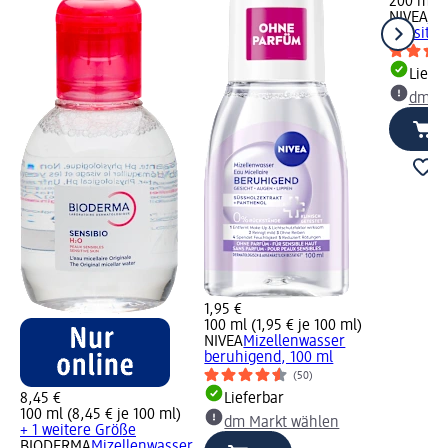
200 ml (1
NIVEA
Mi
Sensitiv
Liefe
dm Ma
1,95 €
100 ml (1,95 € je 100 ml)
NIVEA
Mizellenwasser
beruhigend, 100 ml
(50)
8,45 €
Lieferbar
100 ml (8,45 € je 100 ml)
dm Markt wählen
+ 1 weitere Größe
BIODERMA
Mizellenwasser