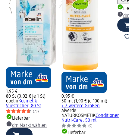
Hinw
Liefe
dm Ma
1,95 €
80 St (0,02 € je 1 St)
0,95 €
ebelin
Kosmetik-
50 ml (1,90 € je 100 ml)
Vliestücher, 80 St
+ 2 weitere Größen
alverde
(73)
NATURKOSMETIK
Conditioner
Lieferbar
Nutri-Care, 50 ml
dm Markt wählen
(0)
Lieferbar