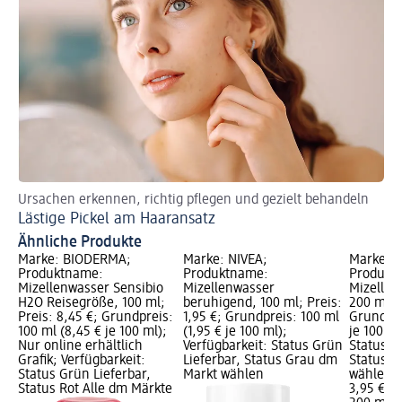
Ursachen erkennen, richtig pflegen und gezielt behandeln
Lästige Pickel am Haaransatz
Ähnliche Produkte
Marke: BIODERMA;
Marke: NIVEA;
Marke: N
Produktname:
Produktname:
Produkt
Mizellenwasser Sensibio
Mizellenwasser
Mizellen
H2O Reisegröße, 100 ml;
beruhigend, 100 ml; Preis:
200 ml; P
Preis: 8,45 €; Grundpreis:
1,95 €; Grundpreis: 100 ml
Grundpre
100 ml (8,45 € je 100 ml);
(1,95 € je 100 ml);
je 100 ml
Nur online erhältlich
Verfügbarkeit: Status Grün
Status G
Grafik; Verfügbarkeit:
Lieferbar, Status Grau dm
Status G
Status Grün Lieferbar,
Markt wählen
wählen
Status Rot Alle dm Märkte
3,95 €