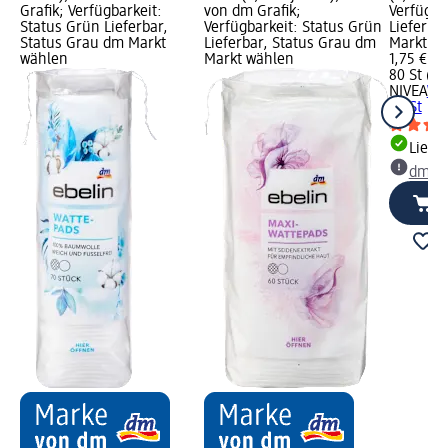
Grafik; Verfügbarkeit:
von dm Grafik;
Verfügba
Status Grün Lieferbar,
Verfügbarkeit: Status Grün
Lieferba
Status Grau dm Markt
Lieferbar, Status Grau dm
Markt w
wählen
Markt wählen
1,75 €
80 St (2,
NIVEA
Wat
80 St
Liefe
dm Ma