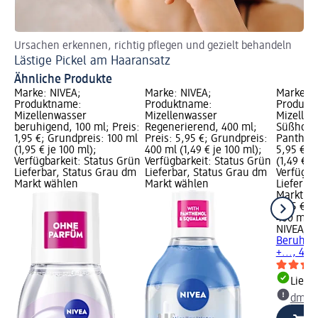
Ursachen erkennen, richtig pflegen und gezielt behandeln
Lästige Pickel am Haaransatz
Ähnliche Produkte
Marke: NIVEA;
Marke: NIVEA;
Marke: N
Produktname:
Produktname:
Produkt
Mizellenwasser
Mizellenwasser
Mizellen
beruhigend, 100 ml; Preis:
Regenerierend, 400 ml;
Süßholze
1,95 €; Grundpreis: 100 ml
Preis: 5,95 €; Grundpreis:
Pantheno
(1,95 € je 100 ml);
400 ml (1,49 € je 100 ml);
5,95 €; 
Verfügbarkeit: Status Grün
Verfügbarkeit: Status Grün
(1,49 € j
Lieferbar, Status Grau dm
Lieferbar, Status Grau dm
Verfügba
Markt wählen
Markt wählen
Lieferba
Markt w
5,95 €
400 ml (1
NIVEA
Mi
Beruhige
+..., 400
Liefe
dm Ma