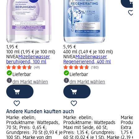
1,95 €
5,95 €
100 ml (1,95 € je 100 ml)
400 ml (1,49 € je 100 ml)
NIVEA
Mizellenwasser
NIVEA
Mizellenwasser
beruhigend, 100 ml
Regenerierend, 400 ml
(49)
(180)
Lieferbar
Lieferbar
dm Markt wählen
dm Markt wählen
Andere Kunden kauften auch
Marke: ebelin;
Marke: ebelin;
Marke: N
Produktname: Wattepads,
Produktname: Wattepads
Produkt
70 St; Preis: 0,65 €;
Maxi mit Seide, 60 St;
Extra Sof
Grundpreis: 70 St (0,93 € je
Preis: 1,35 €; Grundpreis:
1,75 €; G
100 St); Marke von dm
60 St (0,02 € je 1 St); Marke
(2,19 € j