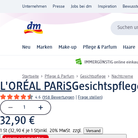
Unternehmen
Presse
Jobs bei dm
Inspiration
Bewusst
Suchen un
Neu
Marken
Make-up
Pflege & Parfum
Haare
IMMERGÜNSTIG online einka
Startseite
Pflege & Parfum
Gesichtspflege
Nachtcreme
L'ORÉAL PARiS
Gesichtspflege
4.6
(
958 Bewertungen
|
Frage stellen
)
32,90 €
1 St (32,90 € je 1 St)
inkl. 20% MwSt. zzgl.
Versand