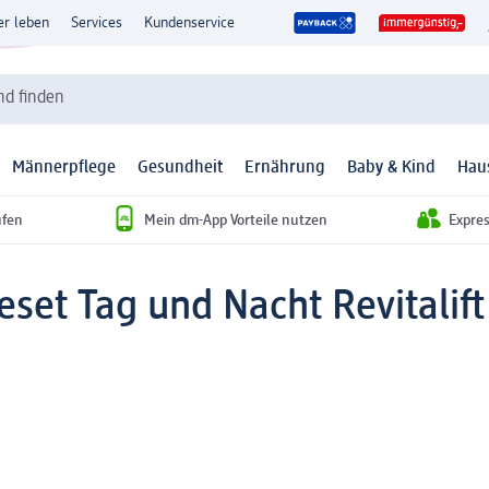
er leben
Services
Kundenservice
d finden
Männerpflege
Gesundheit
Ernährung
Baby & Kind
Hau
ufen
Mein dm-App Vorteile nutzen
Expre
set Tag und Nacht Revitalift F