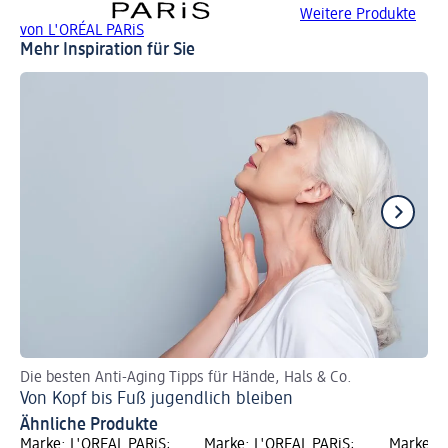
Weitere Produkte
von L'ORÉAL PARiS
Mehr Inspiration für Sie
Die besten Anti-Aging Tipps für Hände, Hals & Co.
Pa
Von Kopf bis Fuß jugendlich bleiben
Ge
Ähnliche Produkte
Marke: L'ORÉAL PARiS;
Marke: L'ORÉAL PARiS;
Marke: L