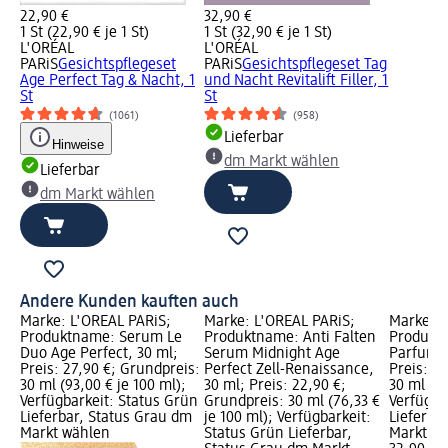
22,90 €
32,90 €
1 St (22,90 € je 1 St)
1 St (32,90 € je 1 St)
L'ORÉAL
L'ORÉAL
PARiS
Gesichtspflegeset
PARiS
Gesichtspflegeset Tag
Age Perfect Tag & Nacht, 1
und Nacht Revitalift Filler, 1
St
St
(1061)
(958)
Lieferbar
Hinweise
dm Markt wählen
Lieferbar
dm Markt wählen
Andere Kunden kauften auch
Marke: L'ORÉAL PARiS;
Marke: L'ORÉAL PARiS;
Marke: 
Produktname: Serum Le
Produktname: Anti Falten
Produkt
Duo Age Perfect, 30 ml;
Serum Midnight Age
Parfum T
Preis: 27,90 €; Grundpreis:
Perfect Zell-Renaissance,
Preis: 3
30 ml (93,00 € je 100 ml);
30 ml; Preis: 22,90 €;
30 ml (10
Verfügbarkeit: Status Grün
Grundpreis: 30 ml (76,33 €
Verfügba
Lieferbar, Status Grau dm
je 100 ml); Verfügbarkeit:
Lieferba
Markt wählen
Status Grün Lieferbar,
Markt w