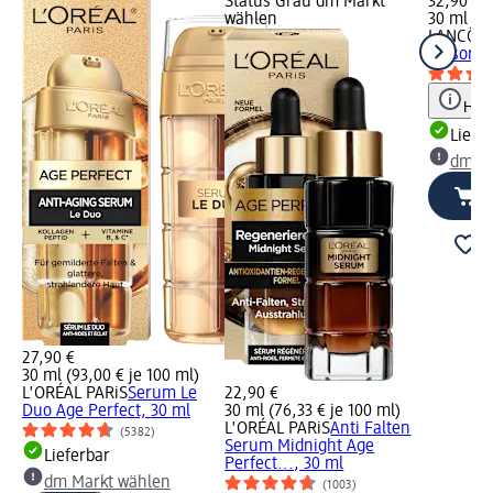
Status Grau dm Markt
32,90 €
wählen
30 ml (10
LANCÔM
Trésor, 
Hinw
Liefe
dm Ma
27,90 €
30 ml (93,00 € je 100 ml)
L'ORÉAL PARiS
Serum Le
22,90 €
Duo Age Perfect, 30 ml
30 ml (76,33 € je 100 ml)
L'ORÉAL PARiS
Anti Falten
(5382)
Serum Midnight Age
Lieferbar
Perfect..., 30 ml
dm Markt wählen
(1003)