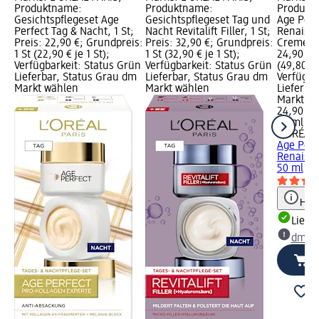
Produktname:
Produktname:
Produkt
Gesichtspflegeset Age
Gesichtspflegeset Tag und
Age Perfe
Perfect Tag & Nacht, 1 St;
Nacht Revitalift Filler, 1 St;
Renaissa
Preis: 22,90 €; Grundpreis:
Preis: 32,90 €; Grundpreis:
Creme, 5
1 St (22,90 € je 1 St);
1 St (32,90 € je 1 St);
24,90 €;
Verfügbarkeit: Status Grün
Verfügbarkeit: Status Grün
(49,80 € 
Lieferbar, Status Grau dm
Lieferbar, Status Grau dm
Verfügba
Markt wählen
Markt wählen
Lieferba
Markt w
24,90 €
50 ml (49
L'ORÉAL 
Age Perfe
Renaissa
50 ml
Hinw
Liefe
dm Ma