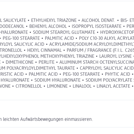
XYL SALICYLATE • ETHYLHEXYL TRIAZONE • ALCOHOL DENAT. • BIS
DODECANOL • BEHENYL ALCOHOL • ISOPROPYL ISOSTEARATE • PER
DIUM HYALURONATE • SODIUM STEAROYL GLUTAMATE • HYDROXYACE
 PEG-100 STEARATE • PALMITIC ACID • POLY C10-30 ALKYL ACRY
RYLOYL SALICYLIC ACID • ACRYLAMIDE/SODIUM ACRYLOYLDIMETHYL
RONELLOL • HEXYL CINNAMAL • PARFUM / FRAGRANCE (F.I.L. C265
THYLHEXYLOXYPHENOL METHOXYPHENYL TRIAZINE • LAUROYL LYSIN
 • DIMETHICONE • PERLITE • ALUMINUM STARCH OCTENYLSUCCIN
POLYACRYLOYLDIMETHYL TAURATE • CAPRYLOYL SALICYLIC ACID •
TIC ACID • PALMITIC ACID • PEG-100 STEARATE • PHYTIC ACID • 
 HYALURONATE • SODIUM HYALURONATE • SODIUM POLYACRYLATE 
NE • CITRONELLOL • LIMONENE • LINALOOL • LINALYL ACETATE • PI
, in leichten Aufwärtsbewegungen einmassieren.