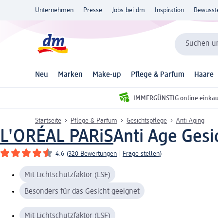
Unternehmen
Presse
Jobs bei dm
Inspiration
Bewusst
Suchen un
Neu
Marken
Make-up
Pflege & Parfum
Haare
IMMERGÜNSTIG online einka
Startseite
Pflege & Parfum
Gesichtspflege
Anti Aging
L'ORÉAL PARiS
Anti Age Gesi
4.6
(
320 Bewertungen
|
Frage stellen
)
Mit Lichtschutzfaktor (LSF)
Besonders für das Gesicht geeignet
Mit Lichtschutzfaktor (LSF)