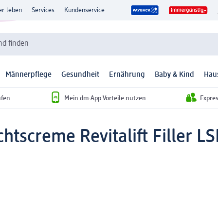
er leben
Services
Kundenservice
d finden
Männerpflege
Gesundheit
Ernährung
Baby & Kind
Hau
ufen
Mein dm-App Vorteile nutzen
Expre
chtscreme Revitalift Filler LS