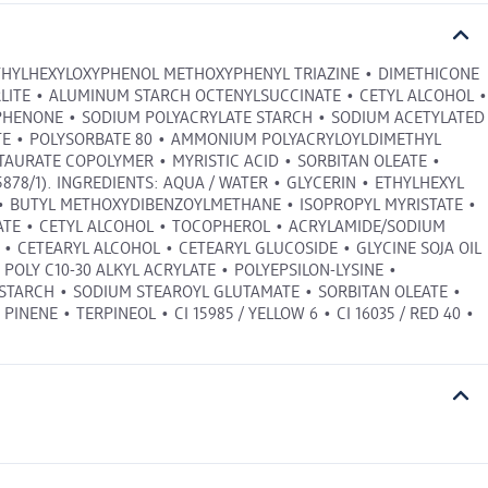
- ETHYLHEXYLOXYPHENOL METHOXYPHENYL TRIAZINE • DIMETHICONE
LITE • ALUMINUM STARCH OCTENYLSUCCINATE • CETYL ALCOHOL •
TOPHENONE • SODIUM POLYACRYLATE STARCH • SODIUM ACETYLATED
LATE • POLYSORBATE 80 • AMMONIUM POLYACRYLOYLDIMETHYL
TAURATE COPOLYMER • MYRISTIC ACID • SORBITAN OLEATE •
878/1). INGREDIENTS: AQUA / WATER • GLYCERIN • ETHYLHEXYL
E • BUTYL METHOXYDIBENZOYLMETHANE • ISOPROPYL MYRISTATE •
ATE • CETYL ALCOHOL • TOCOPHEROL • ACRYLAMIDE/SODIUM
 CETEARYL ALCOHOL • CETEARYL GLUCOSIDE • GLYCINE SOJA OIL
POLY C10-30 ALKYL ACRYLATE • POLYEPSILON-LYSINE •
STARCH • SODIUM STEAROYL GLUTAMATE • SORBITAN OLEATE •
NENE • TERPINEOL • CI 15985 / YELLOW 6 • CI 16035 / RED 40 •