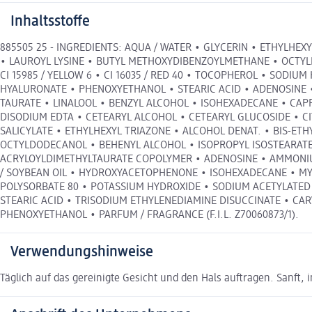
Inhaltsstoffe
885505 25 - INGREDIENTS: AQUA / WATER • GLYCERIN • ETHYLHE
• LAUROYL LYSINE • BUTYL METHOXYDIBENZOYLMETHANE • OCTYL
CI 15985 / YELLOW 6 • CI 16035 / RED 40 • TOCOPHEROL • SO
HYALURONATE • PHENOXYETHANOL • STEARIC ACID • ADENOSINE •
TAURATE • LINALOOL • BENZYL ALCOHOL • ISOHEXADECANE • CAP
DISODIUM EDTA • CETEARYL ALCOHOL • CETEARYL GLUCOSIDE • CIT
SALICYLATE • ETHYLHEXYL TRIAZONE • ALCOHOL DENAT. • BIS-E
OCTYLDODECANOL • BEHENYL ALCOHOL • ISOPROPYL ISOSTEARATE
ACRYLOYLDIMETHYLTAURATE COPOLYMER • ADENOSINE • AMMONIUM 
/ SOYBEAN OIL • HYDROXYACETOPHENONE • ISOHEXADECANE • MYRIS
POLYSORBATE 80 • POTASSIUM HYDROXIDE • SODIUM ACETYLATED
STEARIC ACID • TRISODIUM ETHYLENEDIAMINE DISUCCINATE • CARVO
PHENOXYETHANOL • PARFUM / FRAGRANCE (F.I.L. Z70060873/1).
Verwendungshinweise
Täglich auf das gereinigte Gesicht und den Hals auftragen. Sanft