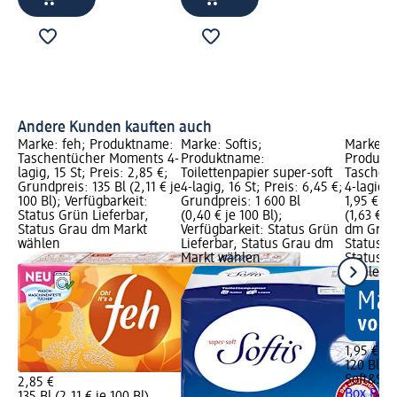
Andere Kunden kauften auch
Marke: feh; Produktname:
Marke: Softis;
Marke: S
Taschentücher Moments 4-
Produktname:
Produkt
lagig, 15 St; Preis: 2,85 €;
Toilettenpapier super-soft
Taschen
Grundpreis: 135 Bl (2,11 € je
4-lagig, 16 St; Preis: 6,45 €;
4-lagig, 
100 Bl); Verfügbarkeit:
Grundpreis: 1 600 Bl
1,95 €; G
Status Grün Lieferbar,
(0,40 € je 100 Bl);
(1,63 € j
Status Grau dm Markt
Verfügbarkeit: Status Grün
dm Grafi
wählen
Lieferbar, Status Grau dm
Status G
Markt wählen
Status G
wählen
1,95 €
120 Bl (1
Soft&Sic
2,85 €
Box Bals