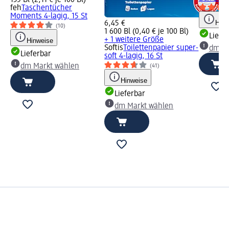
135 Bl (2,11 € je 100 Bl)
feh
Taschentücher
Moments 4-lagig, 15 St
Hinw
6,45 €
(10)
1 600 Bl (0,40 € je 100 Bl)
Liefe
+ 1 weitere Größe
Hinweise
Softis
Toilettenpapier super-
dm Ma
Lieferbar
soft 4-lagig, 16 St
dm Markt wählen
(41)
Hinweise
Lieferbar
dm Markt wählen