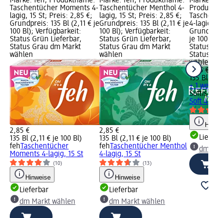
Marke: feh; Produktname:
Marke: feh; Produktname:
Marke: So
Taschentücher Moments 4-
Taschentücher Menthol 4-
Produkt
lagig, 15 St; Preis: 2,85 €;
lagig, 15 St; Preis: 2,85 €;
Taschent
Grundpreis: 135 Bl (2,11 € je
Grundpreis: 135 Bl (2,11 € je
4-lagig, 
100 Bl); Verfügbarkeit:
100 Bl); Verfügbarkeit:
Grundpre
Status Grün Lieferbar,
Status Grün Lieferbar,
je 100 Bl
Status Grau dm Markt
Status Grau dm Markt
Status G
wählen
wählen
Status G
wählen
2,75 €
135 Bl (2
+ 1 weit
Softis
Tas
Soft 4-la
Hinw
2,85 €
2,85 €
Liefe
135 Bl (2,11 € je 100 Bl)
135 Bl (2,11 € je 100 Bl)
feh
Taschentücher
feh
Taschentücher Menthol
dm Ma
Moments 4-lagig, 15 St
4-lagig, 15 St
(10)
(13)
Hinweise
Hinweise
Lieferbar
Lieferbar
dm Markt wählen
dm Markt wählen