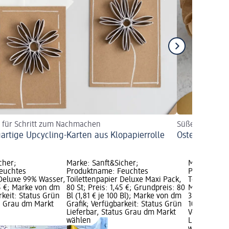
t für Schritt zum Nachmachen
Süße Häschen f
gartige Upcycling-Karten aus Klopapierrolle
Osterhasen z
cher;
Marke: Sanft&Sicher;
Marke: Sanf
euchtes
Produktname: Feuchtes
Produktnam
 Deluxe 99% Wasser,
Toilettenpapier Deluxe Maxi Pack,
Toilettenpa
45 €; Marke von dm
80 St; Preis: 1,45 €; Grundpreis: 80
Metallbox so
rkeit: Status Grün
Bl (1,81 € je 100 Bl); Marke von dm
3,45 €; Grun
us Grau dm Markt
Grafik; Verfügbarkeit: Status Grün
100 Bl); Ma
Lieferbar, Status Grau dm Markt
Verfügbarke
wählen
Lieferbar, 