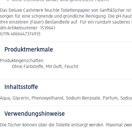
Ohne chemische Binder und synthetische Fasern
Das Deluxe Cashmere feuchte Toilettenpapier von Sanft&Sicher ist
sorgen für eine schonende und gründliche Reinigung. Die pH-hautn
ihre einzelnen (Faser)-Bestandteile auf. Für ein rundum sauberes
dm-Artikelnummer: 1539641
GTIN 4066447374933
Produktmerkmale
Produkteigenschaften:
Ohne Farbstoffe, Mit Duft, Feucht
Inhaltsstoffe
Aqua, Glycerin, Phenoxyethanol, Sodium Benzoate, Parfum, Sodium
Verwendungshinweise
Die Tücher können über die Toilette entsorgt werden. Maximal zwe