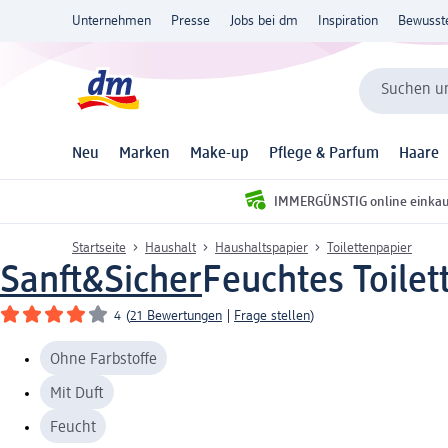
Unternehmen
Presse
Jobs bei dm
Inspiration
Bewusst
Suchen un
Neu
Marken
Make-up
Pflege & Parfum
Haare
IMMERGÜNSTIG online einka
Startseite
Haushalt
Haushaltspapier
Toilettenpapier
Sanft&Sicher
Feuchtes Toile
4
(
21 Bewertungen
|
Frage stellen
)
Ohne Farbstoffe
Mit Duft
Feucht