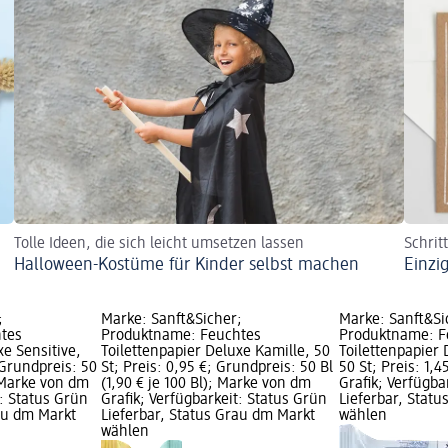
Tolle Ideen, die sich leicht umsetzen lassen
Schrit
Halloween-Kostüme für Kinder selbst machen
Einzi
;
Marke: Sanft&Sicher;
Marke: Sanft&Si
tes
Produktname: Feuchtes
Produktname: F
xe Sensitive,
Toilettenpapier Deluxe Kamille, 50
Toilettenpapier
 Grundpreis: 50
St; Preis: 0,95 €; Grundpreis: 50 Bl
50 St; Preis: 1,
; Marke von dm
(1,90 € je 100 Bl); Marke von dm
Grafik; Verfügba
t: Status Grün
Grafik; Verfügbarkeit: Status Grün
Lieferbar, Stat
rau dm Markt
Lieferbar, Status Grau dm Markt
wählen
wählen