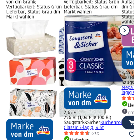
von dm Grafik;
Verfügbarkeit: Status Grün
Auflage 
Verfügbarkeit: Status Grün
Lieferbar, Status Grau dm
dm Grafi
Lieferbar, Status Grau dm
Markt wählen
Status G
Markt wählen
Status G
wählen
3,45 €
300 Bl (1
Saugstar
Mega Rol
lagig sort
Liefe
2,65 €
dm Ma
256 Bl (1,04 € je 100 Bl)
Saugstark&Sicher
Küchenrolle
Classic 3-lagig, 4 St
(712)