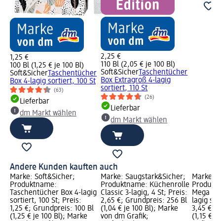
2,25 €
1,25 €
110 Bl (2,05 € je 100 Bl)
100 Bl (1,25 € je 100 Bl)
Soft&Sicher
Taschentücher
Soft&Sicher
Taschentücher
Box Extragroß 4-lagig
Box 4-lagig sortiert, 100 St
sortiert, 110 St
(63)
(26)
Lieferbar
Lieferbar
dm Markt wählen
dm Markt wählen
Andere Kunden kauften auch
Marke: Soft&Sicher;
Marke: Saugstark&Sicher;
Marke: S
Produktname:
Produktname: Küchenrolle
Produkt
Taschentücher Box 4-lagig
Classic 3-lagig, 4 St; Preis:
Mega Rol
sortiert, 100 St; Preis:
2,65 €; Grundpreis: 256 Bl
lagig sor
1,25 €; Grundpreis: 100 Bl
(1,04 € je 100 Bl); Marke
3,45 €; 
(1,25 € je 100 Bl); Marke
von dm Grafik;
(1,15 € j