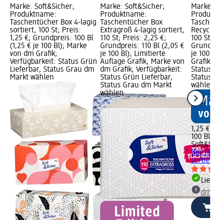
Marke: Soft&Sicher;
Marke: Soft&Sicher;
Marke: S
Produktname:
Produktname:
Produkt
Taschentücher Box 4-lagig
Taschentücher Box
Taschen
sortiert, 100 St; Preis:
Extragroß 4-lagig sortiert,
Recycling
1,25 €; Grundpreis: 100 Bl
110 St; Preis: 2,25 €;
100 St; P
(1,25 € je 100 Bl); Marke
Grundpreis: 110 Bl (2,05 €
Grundprei
von dm Grafik;
je 100 Bl); Limitierte
je 100 B
Verfügbarkeit: Status Grün
Auflage Grafik, Marke von
Grafik; V
Lieferbar, Status Grau dm
dm Grafik; Verfügbarkeit:
Status G
Markt wählen
Status Grün Lieferbar,
Status G
Status Grau dm Markt
wählen
wählen
1,25 €
100 Bl (1
Soft&Sic
Box Recy
sortiert,
Liefe
dm Ma