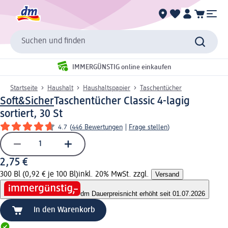
Suchen und finden
IMMERGÜNSTIG online einkaufen
Startseite
Haushalt
Haushaltspapier
Taschentücher
Soft&Sicher
Taschentücher Classic 4-lagig
sortiert, 30 St
4.7
(
446 Bewertungen
|
Frage stellen
)
2,75 €
300 Bl (0,92 € je 100 Bl)
inkl. 20% MwSt. zzgl.
Versand
dm Dauerpreis
nicht erhöht seit 01.07.2026
In den Warenkorb