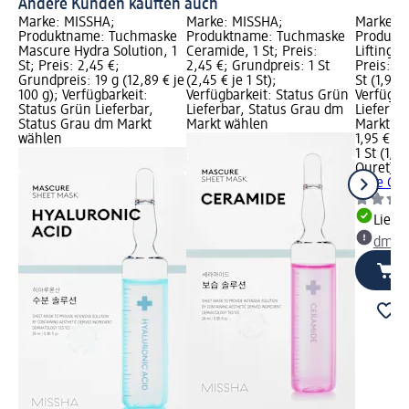
Andere Kunden kauften auch
Marke: MISSHA;
Marke: MISSHA;
Marke: Q
Produktname: Tuchmaske
Produktname: Tuchmaske
Produkt
Mascure Hydra Solution, 1
Ceramide, 1 St; Preis:
Lifting C
St; Preis: 2,45 €;
2,45 €; Grundpreis: 1 St
Preis: 1,
Grundpreis: 19 g (12,89 € je
(2,45 € je 1 St);
St (1,95 €
100 g); Verfügbarkeit:
Verfügbarkeit: Status Grün
Verfügba
Status Grün Lieferbar,
Lieferbar, Status Grau dm
Lieferba
Status Grau dm Markt
Markt wählen
Markt w
wählen
1,95 €
1 St (1,95
Quret
Tu
Care Coll
Liefe
dm Ma