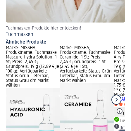
Tuchmasken-Produkte hier entdecken!
Di
Tuchmasken
Be
Ähnliche Produkte
Marke: MISSHA;
Marke: MISSHA;
Marke: 
Produktname: Tuchmaske
Produktname: Tuchmaske
Produkt
Mascure Hydra Solution, 1
Ceramide, 1 St; Preis:
Airy Fit 
St; Preis: 2,45 €;
2,45 €; Grundpreis: 1 St
Preis: 1,
Grundpreis: 19 g (12,89 € je
(2,45 € je 1 St);
19 g (9,2
100 g); Verfügbarkeit:
Verfügbarkeit: Status Grün
Verfügba
Status Grün Lieferbar,
Lieferbar, Status Grau dm
Lieferba
Status Grau dm Markt
Markt wählen
Markt w
wählen
1,75 €
19 g (9,2
MISSHA
T
mit Aloe 
Hinw
Liefe
dm Ma