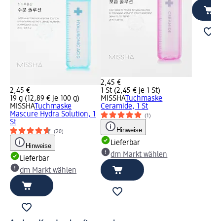
2,45 €
2,45 €
1 St (2,45 € je 1 St)
19 g (12,89 € je 100 g)
MISSHA
Tuchmaske
MISSHA
Tuchmaske
Ceramide, 1 St
Mascure Hydra Solution, 1
(1)
St
Hinweise
(20)
Lieferbar
Hinweise
dm Markt wählen
Lieferbar
dm Markt wählen