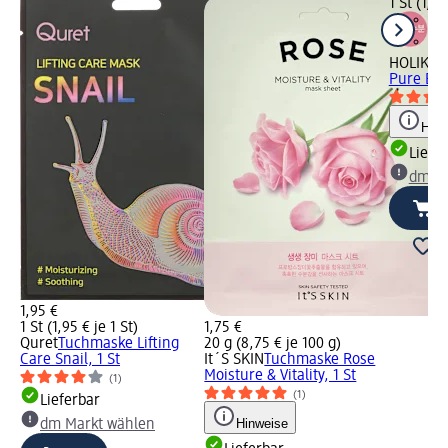
1 St (1,95
HOLIKA 
Pure Ess
Hinw
Liefe
dm Ma
1,95 €
1 St (1,95 € je 1 St)
1,75 €
Quret
Tuchmaske Lifting
20 g (8,75 € je 100 g)
Care Snail, 1 St
It´S SKIN
Tuchmaske Rose
Moisture & Vitality, 1 St
(1)
(1)
Lieferbar
Hinweise
dm Markt wählen