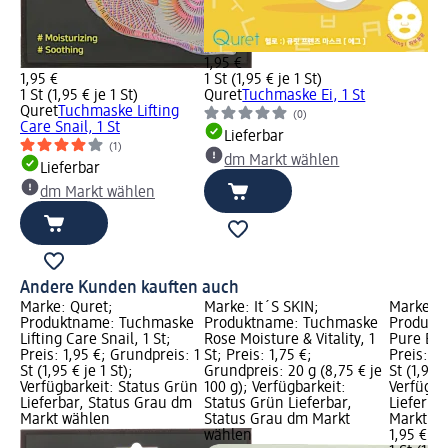
1,95 €
1,95 €
1 St (1,95 € je 1 St)
1 St (1,95 € je 1 St)
Quret
Tuchmaske Ei, 1 St
Quret
Tuchmaske Lifting
(0)
Care Snail, 1 St
Lieferbar
(1)
dm Markt wählen
Lieferbar
dm Markt wählen
Andere Kunden kauften auch
Marke: Quret;
Marke: It´S SKIN;
Marke: 
Produktname: Tuchmaske
Produktname: Tuchmaske
Produkt
Lifting Care Snail, 1 St;
Rose Moisture & Vitality, 1
Pure Ess
Preis: 1,95 €; Grundpreis: 1
St; Preis: 1,75 €;
Preis: 1,
St (1,95 € je 1 St);
Grundpreis: 20 g (8,75 € je
St (1,95 €
Verfügbarkeit: Status Grün
100 g); Verfügbarkeit:
Verfügba
Lieferbar, Status Grau dm
Status Grün Lieferbar,
Lieferba
Markt wählen
Status Grau dm Markt
Markt w
wählen
1,95 €