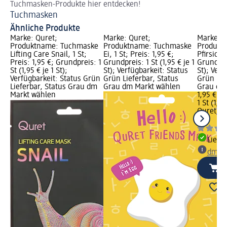
Tuchmasken-Produkte hier entdecken!
Di
Tuchmasken
Be
Ähnliche Produkte
Marke: Quret;
Marke: Quret;
Marke: Q
Produktname: Tuchmaske
Produktname: Tuchmaske
Produkt
Lifting Care Snail, 1 St;
Ei, 1 St; Preis: 1,95 €;
Pfirsich, 
Preis: 1,95 €; Grundpreis: 1
Grundpreis: 1 St (1,95 € je 1
Grundprei
St (1,95 € je 1 St);
St); Verfügbarkeit: Status
St); Verf
Verfügbarkeit: Status Grün
Grün Lieferbar, Status
Grün Lie
Lieferbar, Status Grau dm
Grau dm Markt wählen
Grau dm
Markt wählen
1,95 €
1 St (1,95
Quret
Tuc
St
Liefe
dm Ma