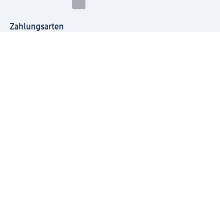
Zahlungsarten
Mit dm verbinden