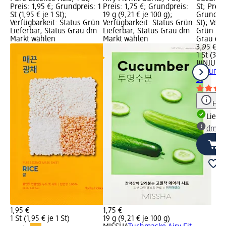
Preis: 1,95 €; Grundpreis: 1
Preis: 1,75 €; Grundpreis:
St; Preis
St (1,95 € je 1 St);
19 g (9,21 € je 100 g);
Grundprei
Verfügbarkeit: Status Grün
Verfügbarkeit: Status Grün
St); Verf
Lieferbar, Status Grau dm
Lieferbar, Status Grau dm
Grün Lie
Markt wählen
Markt wählen
Grau dm
3,95 €
1 St (3,95
JiiNJU B
Cucumber
St
Hinw
Liefe
dm Ma
1,95 €
1,75 €
1 St (1,95 € je 1 St)
19 g (9,21 € je 100 g)