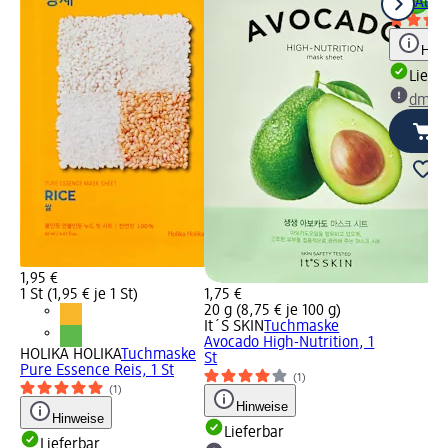
mit Aloe 
Hinw
Liefe
dm Ma
1,95 €
1 St (1,95 € je 1 St)
1,75 €
20 g (8,75 € je 100 g)
It´S SKIN
Tuchmaske
Avocado High-Nutrition, 1
HOLIKA HOLIKA
Tuchmaske
St
Pure Essence Reis, 1 St
(1)
(1)
Hinweise
Hinweise
Lieferbar
Lieferbar