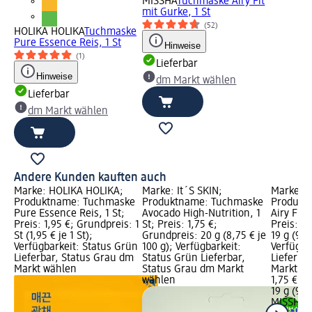
MISSHA
Tuchmaske Airy Fit
mit Gurke, 1 St
(52)
HOLIKA HOLIKA
Tuchmaske
Pure Essence Reis, 1 St
Hinweise
(1)
Lieferbar
Hinweise
dm Markt wählen
Lieferbar
dm Markt wählen
Andere Kunden kauften auch
Marke: HOLIKA HOLIKA;
Marke: It´S SKIN;
Marke: 
Produktname: Tuchmaske
Produktname: Tuchmaske
Produkt
Pure Essence Reis, 1 St;
Avocado High-Nutrition, 1
Airy Fit 
Preis: 1,95 €; Grundpreis: 1
St; Preis: 1,75 €;
Preis: 1,
St (1,95 € je 1 St);
Grundpreis: 20 g (8,75 € je
19 g (9,2
Verfügbarkeit: Status Grün
100 g); Verfügbarkeit:
Verfügba
Lieferbar, Status Grau dm
Status Grün Lieferbar,
Lieferba
Markt wählen
Status Grau dm Markt
Markt w
wählen
1,75 €
19 g (9,2
MISSHA
T