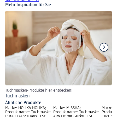
Mehr Inspiration für Sie
Tuchmasken-Produkte hier entdecken!
3 
Tuchmasken
Na
Ähnliche Produkte
Marke: HOLIKA HOLIKA;
Marke: MISSHA;
Marke: J
Produktname: Tuchmaske
Produktname: Tuchmaske
Produkt
Pure Essence Reis, 1 St;
Airy Fit mit Gurke, 1 St;
Cucumber