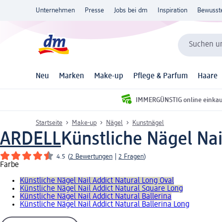
Unternehmen
Presse
Jobs bei dm
Inspiration
Bewusst
Suchen un
Neu
Marken
Make-up
Pflege & Parfum
Haare
IMMERGÜNSTIG online einka
Startseite
Make-up
Nägel
Kunstnägel
ARDELL
Künstliche Nägel Nail
4.5
(
2 Bewertungen
|
2 Fragen
)
Farbe
Künstliche Nägel Nail Addict Natural Long Oval
Künstliche Nägel Nail Addict Natural Square Long
Künstliche Nägel Nail Addict Natural Ballerina
Künstliche Nägel Nail Addict Natural Ballerina Long