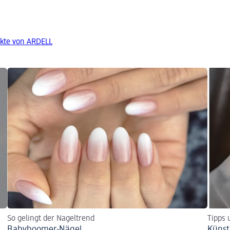
kte von ARDELL
So gelingt der Nageltrend
Tipps 
Babyboomer-Nägel
Künst