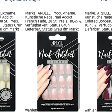
duktname:
Marke: ARDELL; Produktname:
Marke: ARDELL;
l Addict
Künstliche Nägel Nail Addict
Künstliche Nägel
8 St; Preis:
French Fade, 28 St; Preis: 10,45 €;
Colored Bordeaux
t: Status Grün
Verfügbarkeit: Status Grün
10,45 €; Verfügb
rau dm Markt
Lieferbar, Status Grau dm Markt
Lieferbar, Stat
wählen
wählen