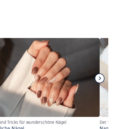
und Tricks für wunderschöne Nägel
Der Schlüssel 
liche Nägel
Nagelkleber