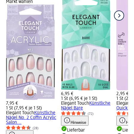
Markt wählen
6,95 €
2,95 €
1 St (6,95 € je 1 St)
1 St (2,95
7,95 €
Elegant Touch
Künstliche
Elegant 
1 St (7,95 € je 1 St)
Nägel Bare
Quick Dr
Elegant Touch
Künstliche
(72)
Nägel No. 2 Coffin Acrylic
Salon...
Hinweise
Hinw
(28)
Lieferbar
Liefe