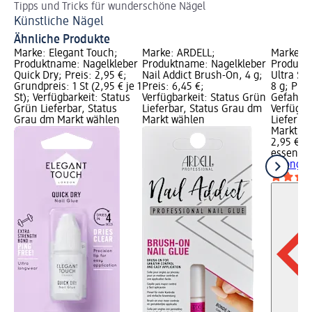
Tipps und Tricks für wunderschöne Nägel
De
Künstliche Nägel
Na
Ähnliche Produkte
Marke: Elegant Touch;
Marke: ARDELL;
Marke: e
Produktname: Nagelkleber
Produktname: Nagelkleber
Produkt
Quick Dry; Preis: 2,95 €;
Nail Addict Brush-On, 4 g;
Ultra St
Grundpreis: 1 St (2,95 € je 1
Preis: 6,45 €;
8 g; Prei
St); Verfügbarkeit: Status
Verfügbarkeit: Status Grün
Gefahren
Grün Lieferbar, Status
Lieferbar, Status Grau dm
Verfügba
Grau dm Markt wählen
Markt wählen
Lieferba
Markt w
2,95 €
essence
Strong A