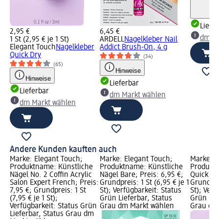
Liefe
2,95 €
6,45 €
dm Ma
1 St (2,95 € je 1 St)
ARDELL
Nagelkleber Nail
Elegant Touch
Nagelkleber
Addict Brush-On, 4 g
Quick Dry
(34)
(65)
Hinweise
Hinweise
Lieferbar
Lieferbar
dm Markt wählen
dm Markt wählen
Andere Kunden kauften auch
Marke: Elegant Touch;
Marke: Elegant Touch;
Marke: E
Produktname: Künstliche
Produktname: Künstliche
Produkt
Nägel No. 2 Coffin Acrylic
Nägel Bare; Preis: 6,95 €;
Quick Dry
Salon Expert French; Preis:
Grundpreis: 1 St (6,95 € je 1
Grundprei
7,95 €; Grundpreis: 1 St
St); Verfügbarkeit: Status
St); Verf
(7,95 € je 1 St);
Grün Lieferbar, Status
Grün Lie
Verfügbarkeit: Status Grün
Grau dm Markt wählen
Grau dm
Lieferbar, Status Grau dm