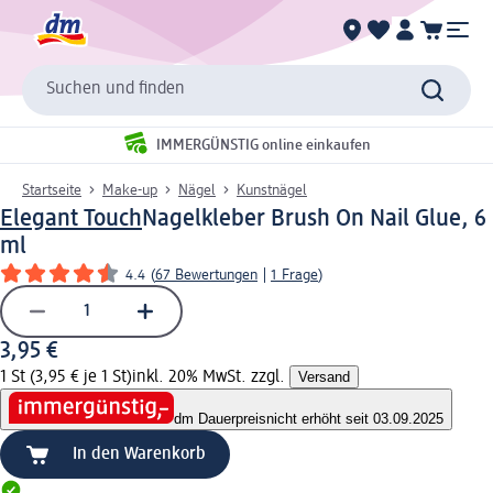
Suchen und finden
IMMERGÜNSTIG online einkaufen
Startseite
Make-up
Nägel
Kunstnägel
Elegant Touch
Nagelkleber Brush On Nail Glue, 6
ml
4.4
(
67 Bewertungen
|
1 Frage
)
3,95 €
1 St (3,95 € je 1 St)
inkl. 20% MwSt. zzgl.
Versand
dm Dauerpreis
nicht erhöht seit 03.09.2025
In den Warenkorb