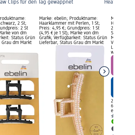
law Clips für den Tag gewappnet
Heatless Curl
Produktname:
Marke: ebelin; Produktname:
Marke: ebel
chwarz, 2 St;
Haarklammer mit Perlen, 1 St;
Haarspangen
rundpreis: 2 St
Preis: 4,95 €; Grundpreis: 1 St
2,25 €; Grun
; Marke von dm
(4,95 € je 1 St); Marke von dm
St); Limitie
rkeit: Status Grün
Grafik; Verfügbarkeit: Status Grün
Marke von d
us Grau dm Markt
Lieferbar, Status Grau dm Markt
Verfügbarke
Lieferbar, 
wählen
2,25 €
6 St (0,38 € 
ebelin
Haars
Lieferbar
dm Mark