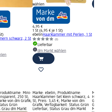
wählen
4,95 €
1 St (4,95 € je 1 St)
St)
ebelin
Haarklammer mit Perlen, 1 St
ern schwarz, 2 St
(0)
Lieferbar
dm Markt wählen
hlen
Produktname: Mini-
Marke: ebelin; Produktname:
Marke: ebel
sparent, 250 St;
Haarklammer-Set klein schwarz, 4
Haarklammer
arke von dm Grafik;
St; Preis: 3,45 €; Marke von dm
Glitzer, 1 St
Status Grün
Grafik; Verfügbarkeit: Status Grün
Grundpreis: 
us Grau dm Markt
Lieferbar, Status Grau dm Markt
Marke von d