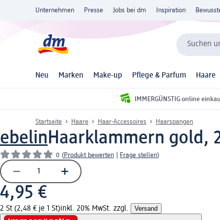
Unternehmen
Presse
Jobs bei dm
Inspiration
Bewusst
Suchen un
Neu
Marken
Make-up
Pflege & Parfum
Haare
IMMERGÜNSTIG online einka
Startseite
Haare
Haar-Accessoires
Haarspangen
ebelin
Haarklammern gold, 2
0
(
Produkt bewerten
|
Frage stellen
)
4,95 €
2 St (2,48 € je 1 St)
inkl. 20% MwSt. zzgl.
Versand