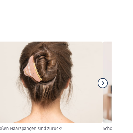
oßen Haarspangen sind zurück!
Schonende Met