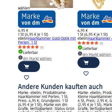
wählen
4,95 €
4,95 €
1 St (4,95 € je 1 St)
1 St (4,95 € je 1 St)
ebelin
Haarklammer Gold-Optik mit
ebelin
Haarklammer g
Perlen, 1 St
(1)
(1)
Lieferbar
Lieferbar
dm Markt wählen
dm Markt wählen
Andere Kunden kauften auch
name:
Marke: ebelin; Produktname:
Marke: ebelin; Pro
 mit
Haarklammer mit Perlen, 1 St;
Kleine Haarklammer
€;
Preis: 4,95 €; Grundpreis: 1 St
6 St; Preis: 2,95 €; 
e 1 St);
(4,95 € je 1 St); Marke von dm
(2,95 € je 1 St); Ma
Grafik; Verfügbarkeit: Status Grün
Grafik; Verfügbarkei