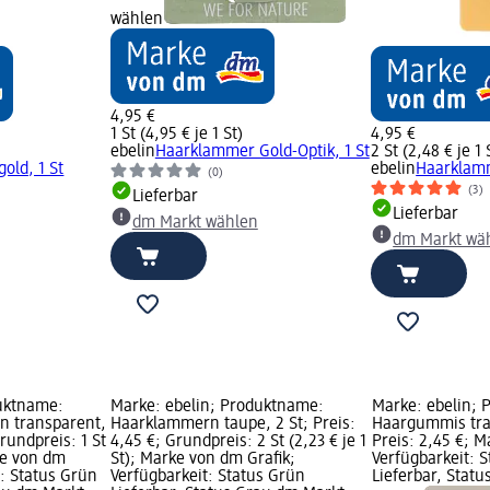
wählen
4,95 €
1 St (4,95 € je 1 St)
4,95 €
ebelin
Haarklammer Gold-Optik, 1 St
2 St (2,48 € je 1 
old, 1 St
ebelin
Haarklamm
(0)
(3)
Lieferbar
Lieferbar
dm Markt wählen
dm Markt wä
duktname:
Marke: ebelin; Produktname:
Marke: ebelin; 
n transparent,
Haarklammern taupe, 2 St; Preis:
Haargummis tran
Grundpreis: 1 St
4,45 €; Grundpreis: 2 St (2,23 € je 1
Preis: 2,45 €; M
rke von dm
St); Marke von dm Grafik;
Verfügbarkeit: 
t: Status Grün
Verfügbarkeit: Status Grün
Lieferbar, Stat