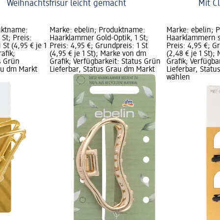
Weihnachtsfrisur leicht gemacht
Mit C
uktname:
Marke: ebelin; Produktname:
Marke: ebelin; 
St; Preis:
Haarklammer Gold-Optik, 1 St;
Haarklammern s
 St (4,95 € je 1
Preis: 4,95 €; Grundpreis: 1 St
Preis: 4,95 €; G
afik;
(4,95 € je 1 St); Marke von dm
(2,48 € je 1 St)
s Grün
Grafik; Verfügbarkeit: Status Grün
Grafik; Verfügba
rau dm Markt
Lieferbar, Status Grau dm Markt
Lieferbar, Stat
wählen