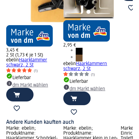
2,95 €
3,45 €
2 St (1,73 € je 1 St)
ebelin
Haarklammer
ebelin
Haarklammern
schwarz, 2 St
schwarz, 2 St
(1)
(1)
Lieferbar
Lieferbar
dm Markt wählen
dm Markt wählen
Andere Kunden kauften auch
Marke: ebelin;
Marke: ebelin;
Marke: D
Produktname:
Produktname:
Einricht
Haarklammer Schnörkel-
Haarklammer klein in Leo-
Toiletten