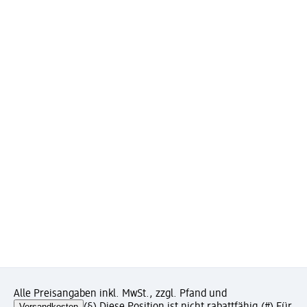
Alle Preisangaben inkl. MwSt., zzgl. Pfand und
Versandkosten
(§) Diese Position ist nicht rabattfähig.
(#) Für