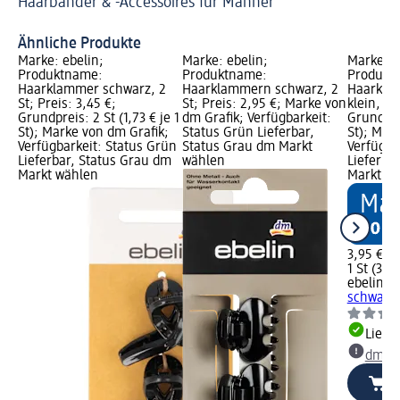
Haarbänder & -Accessoires für Männer
Coc
Bl
Ähnliche Produkte
Marke: ebelin;
Marke: ebelin;
Marke: e
Produktname:
Produktname:
Produkt
Haarklammer schwarz, 2
Haarklammern schwarz, 2
Haarkla
St; Preis: 3,45 €;
St; Preis: 2,95 €; Marke von
klein, 2 
Grundpreis: 2 St (1,73 € je 1
dm Grafik; Verfügbarkeit:
Grundprei
St); Marke von dm Grafik;
Status Grün Lieferbar,
St); Mar
Verfügbarkeit: Status Grün
Status Grau dm Markt
Verfügba
Lieferbar, Status Grau dm
wählen
Lieferba
Markt wählen
Markt w
3,95 €
1 St (3,95
ebelin
Ha
schwarz k
Liefe
dm Ma