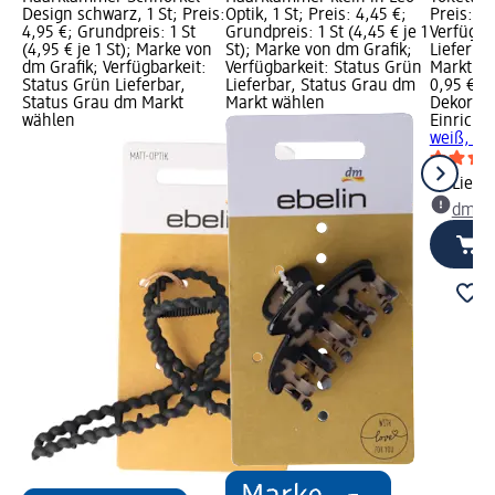
Design schwarz, 1 St; Preis:
Optik, 1 St; Preis: 4,45 €;
Preis: 0,
4,95 €; Grundpreis: 1 St
Grundpreis: 1 St (4,45 € je 1
Verfügba
(4,95 € je 1 St); Marke von
St); Marke von dm Grafik;
Lieferba
dm Grafik; Verfügbarkeit:
Verfügbarkeit: Status Grün
Markt w
Status Grün Lieferbar,
Lieferbar, Status Grau dm
0,95 €
Status Grau dm Markt
Markt wählen
Dekorier
wählen
Einricht
weiß, 1 S
Liefe
dm Ma