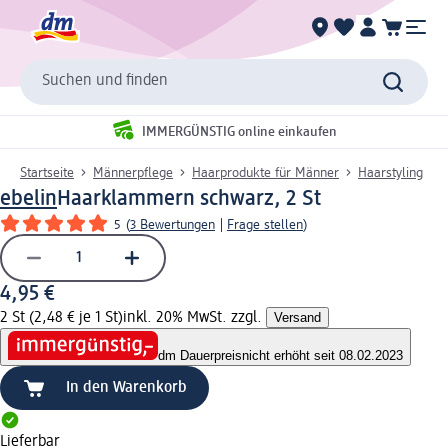
Suchen und finden
IMMERGÜNSTIG online einkaufen
Startseite
Männerpflege
Haarprodukte für Männer
Haarstyling
ebelin
Haarklammern schwarz, 2 St
5
(
3 Bewertungen
|
Frage stellen
)
4,95 €
2 St (2,48 € je 1 St)
inkl. 20% MwSt. zzgl.
Versand
dm Dauerpreis
nicht erhöht seit 08.02.2023
In den Warenkorb
Lieferbar