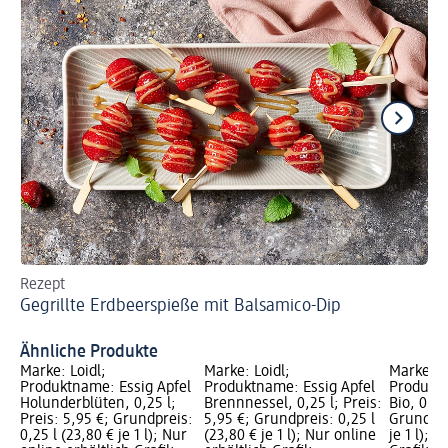
Rezept
Pr
Gegrillte Erdbeerspieße mit Balsamico-Dip
Ap
Ähnliche Produkte
Marke: Loidl;
Marke: Loidl;
Marke: S
Produktname: Essig Apfel
Produktname: Essig Apfel
Produktn
Holunderblüten, 0,25 l;
Brennnessel, 0,25 l; Preis:
Bio, 0,25
Preis: 5,95 €; Grundpreis:
5,95 €; Grundpreis: 0,25 l
Grundprei
0,25 l (23,80 € je 1 l); Nur
(23,80 € je 1 l); Nur online
je 1 l); 