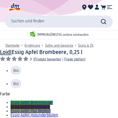
Suchen und finden
IMMERGÜNSTIG online einkaufen
Startseite
Ernährung
Soße und Gewürze
Essig & Öl
Loidl
Essig Apfel Brombeere, 0,25 l
0
(
Produkt bewerten
|
Frage stellen
)
Bio
Bio
Farbe
Essig Apfel Brennnessel
Essig Apfel Brombeere
Essig Apfel Mai Wipferl
Essig Apfel Holunderblüten