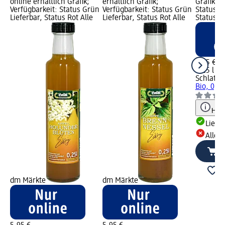
online erhältlich Grafik;
erhältlich Grafik;
Grafik; V
Verfügbarkeit: Status Grün
Verfügbarkeit: Status Grün
Status G
Lieferbar, Status Rot Alle
Lieferbar, Status Rot Alle
Status R
4,95 €
0,25 l (19
Schlattb
Bio, 0,25
Hinw
Liefe
Alle 
dm Märkte
dm Märkte