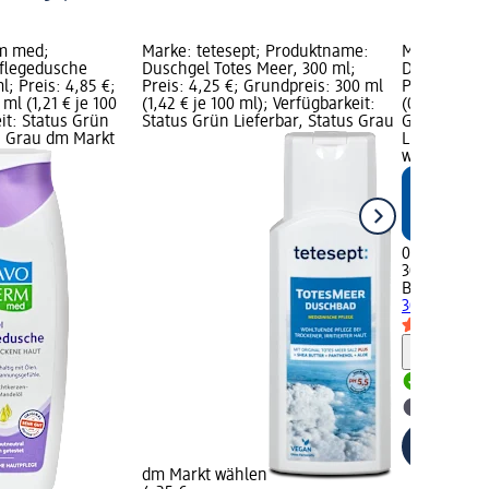
m med;
Marke: tetesept; Produktname:
Marke: Bal
flegedusche
Duschgel Totes Meer, 300 ml;
Duschgel 3i
; Preis: 4,85 €;
Preis: 4,25 €; Grundpreis: 300 ml
Preis: 0,75
ml (1,21 € je 100
(1,42 € je 100 ml); Verfügbarkeit:
(0,25 € je 
it: Status Grün
Status Grün Lieferbar, Status Grau
Grafik; Verf
us Grau dm Markt
Lieferbar, 
wählen
0,75 €
300 ml (0,25
Balea MEN
D
300 ml
Hinweis
Lieferbar
dm Mark
dm Markt wählen