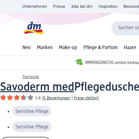
Unternehmen
Presse
Jobs bei dm
Inspiration
Bewusst
Suchen un
Neu
Marken
Make-up
Pflege & Parfum
Haare
IMMERGÜNSTIG online einka
Startseite
Savoderm med
Pflegedusche
3.6
(
5 Bewertungen
|
Frage stellen
)
Sensitive Pflege
Sensitive Pflege