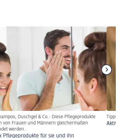
ampoo, Duschgel & Co.: Diese Pflegeprodukte
Tipps & Anwen
n von Frauen und Männern gleichermaßen
Aktivkohle: M
det werden..
x Pflegeprodukte für sie und ihn