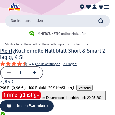
Suchen und finden
IMMERGÜNSTIG online einkaufen
Startseite
Haushalt
Haushaltspapier
Küchenrollen
Plenty
Küchenrolle Halbblatt Short & Smart 2-
lagig, 4 St
4.6
(
22 Bewertungen
|
2 Fragen
)
2,85 €
296 Bl (0,96 € je 100 Bl)
inkl. 20% MwSt. zzgl.
Versand
dm Dauerpreis
nicht erhöht seit 29.05.2024
In den Warenkorb