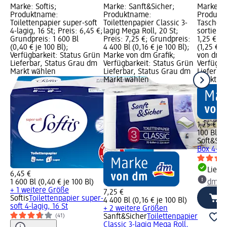
Marke: Softis;
Marke: Sanft&Sicher;
Marke: S
Produktname:
Produktname:
Produkt
Toilettenpapier super-soft
Toilettenpapier Classic 3-
Taschent
4-lagig, 16 St; Preis: 6,45 €;
lagig Mega Roll, 20 St;
sortiert,
Grundpreis: 1 600 Bl
Preis: 7,25 €; Grundpreis:
1,25 €; G
(0,40 € je 100 Bl);
4 400 Bl (0,16 € je 100 Bl);
(1,25 € j
Verfügbarkeit: Status Grün
Marke von dm Grafik;
von dm G
Lieferbar, Status Grau dm
Verfügbarkeit: Status Grün
Verfügba
Markt wählen
Lieferbar, Status Grau dm
Lieferba
Markt wählen
Markt w
1,25 €
100 Bl (1
Soft&Sic
Box 4-lag
Liefe
6,45 €
1 600 Bl (0,40 € je 100 Bl)
dm Ma
+ 1 weitere Größe
7,25 €
Softis
Toilettenpapier super-
4 400 Bl (0,16 € je 100 Bl)
soft 4-lagig, 16 St
+ 2 weitere Größen
Sanft&Sicher
Toilettenpapier
(41)
Classic 3-lagig Mega Roll,