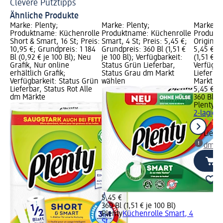
Clevere Putztipps
Fe
Ähnliche Produkte
Marke: Plenty;
Marke: Plenty;
Marke: P
Produktname: Küchenrolle
Produktname: Küchenrolle
Produkt
Short & Smart, 16 St; Preis:
Smart, 4 St; Preis: 5,45 €;
Original 
10,95 €; Grundpreis: 1 184
Grundpreis: 360 Bl (1,51 €
5,45 €; 
Bl (0,92 € je 100 Bl); Neu
je 100 Bl); Verfügbarkeit:
(1,51 € je
Grafik, Nur online
Status Grün Lieferbar,
Verfügba
erhältlich Grafik;
Status Grau dm Markt
Lieferba
Verfügbarkeit: Status Grün
wählen
Markt w
Lieferbar, Status Rot Alle
5,45 €
dm Märkte
360 Bl (1
Plenty
Kü
2-lagig, 
Liefe
dm Ma
5,45 €
360 Bl (1,51 € je 100 Bl)
Plenty
Küchenrolle Smart, 4
St