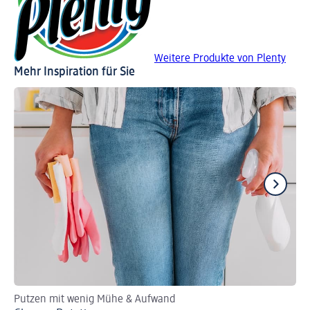
Weitere Produkte von Plenty
Mehr Inspiration für Sie
Putzen mit wenig Mühe & Aufwand
So