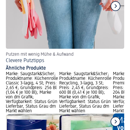
Putzen mit wenig Mühe & Aufwand
So 
Clevere Putztipps
Fe
Ähnliche Produkte
Marke: Saugstark&Sicher;
Marke: Saugstark&Sicher;
Marke: S
Produktname: Küchenrolle
Produktname: Küchenrolle
Produkt
Classic 3-lagig, 4 St; Preis:
Recycling, 3-lagig, 3 St;
Premium 
2,65 €; Grundpreis: 256 Bl
Preis: 2,45 €; Grundpreis:
Preis: 2
(1,04 € je 100 Bl); Marke
600 Bl (0,41 € je 100 Bl);
204 Bl (1
von dm Grafik;
Marke von dm Grafik;
Marke vo
Verfügbarkeit: Status Grün
Verfügbarkeit: Status Grün
Verfügba
Lieferbar, Status Grau dm
Lieferbar, Status Grau dm
Lieferba
Markt wählen
Markt wählen
Markt w