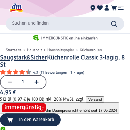
Suchen und finden
IMMERGÜNSTIG online einkaufen
Startseite
Haushalt
Haushaltspapier
Küchenrollen
Saugstark&Sicher
Küchenrolle Classic 3-lagig, 8
St
4.3
(
11 Bewertungen
|
1 Frage
)
4,95 €
512 Bl (0,97 € je 100 Bl)
inkl. 20% MwSt. zzgl.
Versand
dm Dauerpreis
nicht erhöht seit 17.05.2024
In den Warenkorb