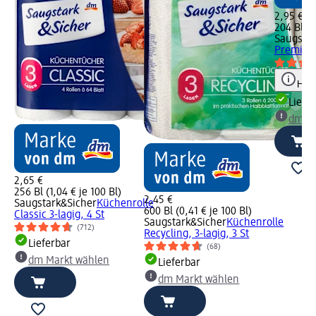
2,95 €
204 Bl (1
Saugstar
Premium 
Hinw
Liefe
dm Ma
2,65 €
256 Bl (1,04 € je 100 Bl)
2,45 €
Saugstark&Sicher
Küchenrolle
600 Bl (0,41 € je 100 Bl)
Classic 3-lagig, 4 St
Saugstark&Sicher
Küchenrolle
(712)
Recycling, 3-lagig, 3 St
Lieferbar
(68)
dm Markt wählen
Lieferbar
dm Markt wählen