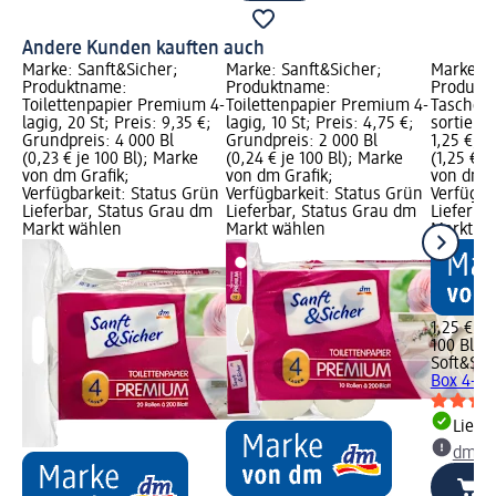
Andere Kunden kauften auch
Marke: Sanft&Sicher;
Marke: Sanft&Sicher;
Marke: S
Produktname:
Produktname:
Produkt
Toilettenpapier Premium 4-
Toilettenpapier Premium 4-
Taschent
lagig, 20 St; Preis: 9,35 €;
lagig, 10 St; Preis: 4,75 €;
sortiert,
Grundpreis: 4 000 Bl
Grundpreis: 2 000 Bl
1,25 €; G
(0,23 € je 100 Bl); Marke
(0,24 € je 100 Bl); Marke
(1,25 € j
von dm Grafik;
von dm Grafik;
von dm G
Verfügbarkeit: Status Grün
Verfügbarkeit: Status Grün
Verfügba
Lieferbar, Status Grau dm
Lieferbar, Status Grau dm
Lieferba
Markt wählen
Markt wählen
Markt w
1,25 €
100 Bl (1
Soft&Sic
Box 4-lag
Liefe
dm Ma