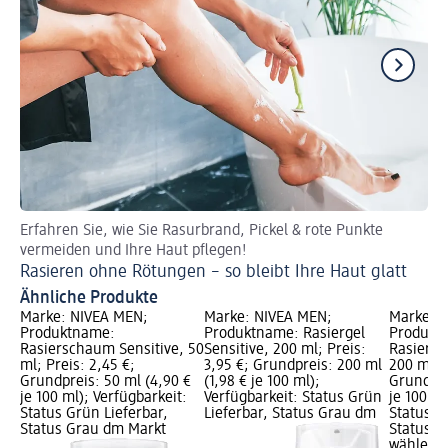
Erfahren Sie, wie Sie Rasurbrand, Pickel & rote Punkte
Ha
vermeiden und Ihre Haut pflegen!
Ge
Rasieren ohne Rötungen – so bleibt Ihre Haut glatt
Ähnliche Produkte
Marke: NIVEA MEN;
Marke: NIVEA MEN;
Marke: 
Produktname:
Produktname: Rasiergel
Produkt
Rasierschaum Sensitive, 50
Sensitive, 200 ml; Preis:
Rasiersc
ml; Preis: 2,45 €;
3,95 €; Grundpreis: 200 ml
200 ml; P
Grundpreis: 50 ml (4,90 €
(1,98 € je 100 ml);
Grundpre
je 100 ml); Verfügbarkeit:
Verfügbarkeit: Status Grün
je 100 ml
Status Grün Lieferbar,
Lieferbar, Status Grau dm
Status G
Status Grau dm Markt
Status G
wählen