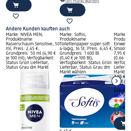
dm Markt wählen
Andere Kunden kauften auch
Marke: NIVEA MEN;
Marke: Softis;
Marke: Gi
Produktname:
Produktname:
Produkt
Rasierschaum Sensitive, 50
Toilettenpapier super-soft
Einwegra
ml; Preis: 2,45 €;
4-lagig, 16 St; Preis: 6,45 €;
Smooth, 
Grundpreis: 50 ml (4,90 €
Grundpreis: 1 600 Bl
7,95 €; G
je 100 ml); Verfügbarkeit:
(0,40 € je 100 Bl);
(0,66 € je
Status Grün Lieferbar,
Verfügbarkeit: Status Grün
Verfügba
Status Grau dm Markt
Lieferbar, Status Grau dm
Lieferba
Markt wählen
Markt w
7,95 €
12 St (0,6
+ 2 weit
Gillette
E
Blue3 Sm
Liefe
dm Ma