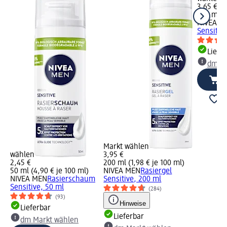
3,65 €
200 ml (1
NIVEA M
Sensitiv
Liefe
dm Ma
Markt wählen
wählen
3,95 €
2,45 €
200 ml (1,98 € je 100 ml)
50 ml (4,90 € je 100 ml)
NIVEA MEN
Rasiergel
NIVEA MEN
Rasierschaum
Sensitive, 200 ml
Sensitive, 50 ml
(284)
(93)
Hinweise
Lieferbar
Lieferbar
dm Markt wählen