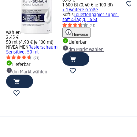
6,45 €
1 600 Bl (0,40 € je 100 Bl)
+ 1 weitere Größe
Softis
Toilettenpapier super-
soft 4-lagig, 16 St
(41)
wählen
Hinweise
2,45 €
50 ml (4,90 € je 100 ml)
Lieferbar
NIVEA MEN
Rasierschaum
dm Markt wählen
Sensitive, 50 ml
(93)
Lieferbar
dm Markt wählen