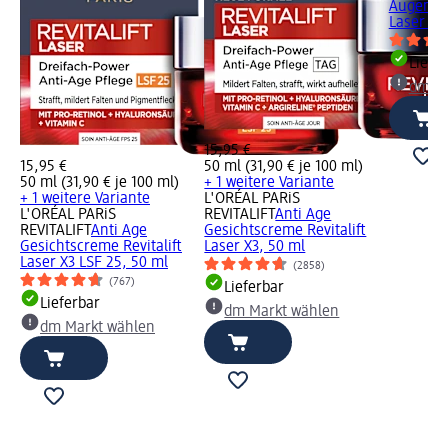
Augencre
Laser X3
Liefe
dm Ma
15,95 €
15,95 €
50 ml (31,90 € je 100 ml)
50 ml (31,90 € je 100 ml)
+ 1 weitere Variante
+ 1 weitere Variante
L'ORÉAL PARiS
L'ORÉAL PARiS
REVITALIFT
Anti Age
REVITALIFT
Anti Age
Gesichtscreme Revitalift
Gesichtscreme Revitalift
Laser X3, 50 ml
Laser X3 LSF 25, 50 ml
(2858)
(767)
Lieferbar
Lieferbar
dm Markt wählen
dm Markt wählen