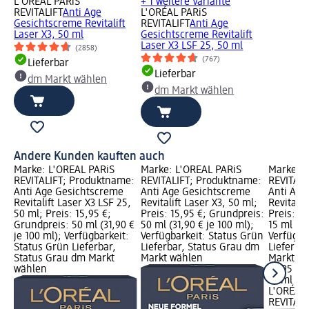
L'ORÉAL PARiS
+ 1 weitere Variante
REVITALIFT
Anti Age
L'ORÉAL PARiS
Gesichtscreme Revitalift
REVITALIFT
Anti Age
Laser X3, 50 ml
Gesichtscreme Revitalift
Laser X3 LSF 25, 50 ml
(2858)
(767)
Lieferbar
Lieferbar
dm Markt wählen
dm Markt wählen
Andere Kunden kauften auch
Marke: L'ORÉAL PARiS
Marke: L'ORÉAL PARiS
Marke: L
REVITALIFT; Produktname:
REVITALIFT; Produktname:
REVITALI
Anti Age Gesichtscreme
Anti Age Gesichtscreme
Anti Ag
Revitalift Laser X3 LSF 25,
Revitalift Laser X3, 50 ml;
Revitalif
50 ml; Preis: 15,95 €;
Preis: 15,95 €; Grundpreis:
Preis: 1
Grundpreis: 50 ml (31,90 €
50 ml (31,90 € je 100 ml);
15 ml (13
je 100 ml); Verfügbarkeit:
Verfügbarkeit: Status Grün
Verfügba
Status Grün Lieferbar,
Lieferbar, Status Grau dm
Lieferba
Status Grau dm Markt
Markt wählen
Markt w
wählen
19,95 €
15 ml (13
L'ORÉAL 
REVITALI