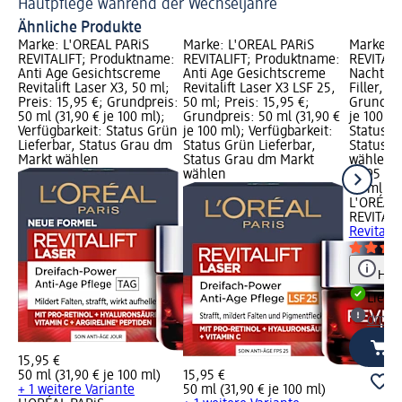
Hautpflege während der Wechseljahre
Wi
Ähnliche Produkte
Marke: L'ORÉAL PARiS
Marke: L'ORÉAL PARiS
Marke: L
REVITALIFT; Produktname:
REVITALIFT; Produktname:
REVITALI
Anti Age Gesichtscreme
Anti Age Gesichtscreme
Nachtcre
Revitalift Laser X3, 50 ml;
Revitalift Laser X3 LSF 25,
Filler, 5
Preis: 15,95 €; Grundpreis:
50 ml; Preis: 15,95 €;
Grundpre
50 ml (31,90 € je 100 ml);
Grundpreis: 50 ml (31,90 €
je 100 ml
Verfügbarkeit: Status Grün
je 100 ml); Verfügbarkeit:
Status G
Lieferbar, Status Grau dm
Status Grün Lieferbar,
Status G
Markt wählen
Status Grau dm Markt
wählen
wählen
19,95 €
50 ml (39
L'ORÉAL 
REVITALI
Revitalift
Hinw
Liefe
dm Ma
15,95 €
50 ml (31,90 € je 100 ml)
15,95 €
+ 1 weitere Variante
50 ml (31,90 € je 100 ml)