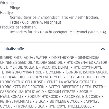
Wirkung:
Pflege
Hauttyp:
Normal, Sensibel / Empfindlich, Trocken / sehr trocken,
Fettig / Ölig, Unrein, Mischhaut
Produkteigenschaften:
Besonders für das Gesicht geeignet, Mit Retinol (Vitamin A)
Inhaltsstoffe
INGREDIENTS: AQUA / WATER • DIMETHICONE • SIMMONDSIA
CHINENSIS SEED OIL / JOJOBA SEED OIL • HYDROGENATED CASTOR
OIL DIMER DILINOLEATE • ALCOHOL DENAT. • HYDROXYPROPYL
TETRAHYDROPYRANTRIOL • GLYCERIN • ISONONYL ISONONANOATE
• PROPANEDIOL • PROPYLENE GLYCOL • CETYL ALCOHOL • CETYL
HYDROXYETHYLCELLULOSE • CENTELLA ASIATICA EXTRACT •
HYDROLYZED RICE PROTEIN • ACETYL DIPEPTIDE-1 CETYL ESTER •
CAPRYLOYL SALICYLIC ACID • SODIUM CITRATE • SODIUM
HYALURONATE • SODIUM HYDROXIDE • ASCORBYL GLUCOSIDE •
RETINYL PALMITATE • SILICA • BUTYLENE GLYCOL • CAPRYLYL
GLYCOL • HYDRATED SILICA • HYDROXYETHYLCELLULOSE •