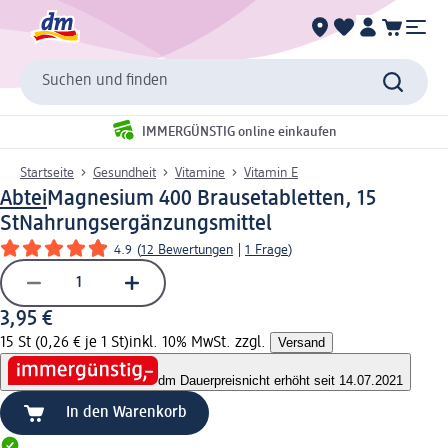
Suchen und finden
IMMERGÜNSTIG online einkaufen
Startseite
Gesundheit
Vitamine
Vitamin E
Abtei
Magnesium 400 Brausetabletten, 15
St
Nahrungsergänzungsmittel
4.9
(
12 Bewertungen
|
1 Frage
)
3,95 €
15 St (0,26 € je 1 St)
inkl. 10% MwSt. zzgl.
Versand
dm Dauerpreis
nicht erhöht seit 14.07.2021
In den Warenkorb