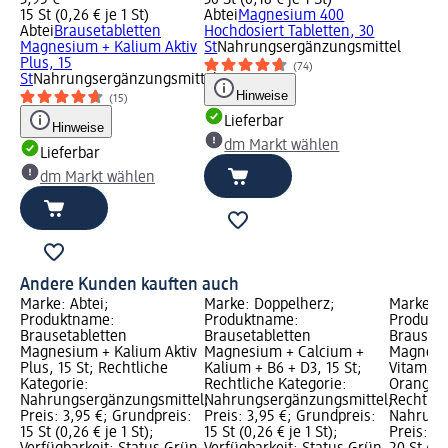
3,95 €
30 St (0,18 € je 1 St)
15 St (0,26 € je 1 St)
Abtei
Magnesium 400
Abtei
Brausetabletten
Hochdosiert Tabletten, 30
Magnesium + Kalium Aktiv
St
Nahrungsergänzungsmittel
Plus, 15
(74)
St
Nahrungsergänzungsmittel
Hinweise
(15)
Lieferbar
Hinweise
dm Markt wählen
Lieferbar
dm Markt wählen
Andere Kunden kauften auch
Marke: Abtei;
Marke: Doppelherz;
Marke: K
Produktname:
Produktname:
Produkt
Brausetabletten
Brausetabletten
Brauseta
Magnesium + Kalium Aktiv
Magnesium + Calcium +
Magnesi
Plus, 15 St; Rechtliche
Kalium + B6 + D3, 15 St;
Vitamin 
Kategorie:
Rechtliche Kategorie:
Orangen
Nahrungsergänzungsmittel;
Nahrungsergänzungsmittel;
Rechtlic
Preis: 3,95 €; Grundpreis:
Preis: 3,95 €; Grundpreis:
Nahrung
15 St (0,26 € je 1 St);
15 St (0,26 € je 1 St);
Preis: 3