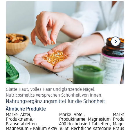
Glatte Haut, volles Haar und glänzende Nägel:
Me
Nutricosmetics versprechen Schönheit von innen.
Lu
Nahrungsergänzungsmittel für die Schönheit
Ähnliche Produkte
Marke: Abtei;
Marke: Abtei;
Marke: D
Produktname:
Produktname: Magnesium
Produktn
Brausetabletten
400 Hochdosiert Tabletten,
Magnes
Magnesium + Kalium Aktiv
30 St; Rechtliche Kategorie:
Brauseta