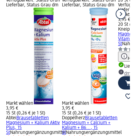
Verfügbarkeit: Status Grün
Verfügbarkeit: Status Grün
20 St (0,2
Lieferbar, Status Grau dm
Lieferbar, Status Grau dm
Verfügba
Lieferba
Markt w
3,95 €
20 St (0,
Kneipp
B
Magnesi
Vitamin 
St
Nahrun
Hinw
Liefe
dm Ma
Markt wählen
Markt wählen
3,95 €
3,95 €
15 St (0,26 € je 1 St)
15 St (0,26 € je 1 St)
Abtei
Brausetabletten
Doppelherz
Brausetabletten
Magnesium + Kalium Aktiv
Magnesium + Calcium +
Plus, 15
Kalium + B6..., 15
St
Nahrungsergänzungsmittel
St
Nahrungsergänzungsmittel