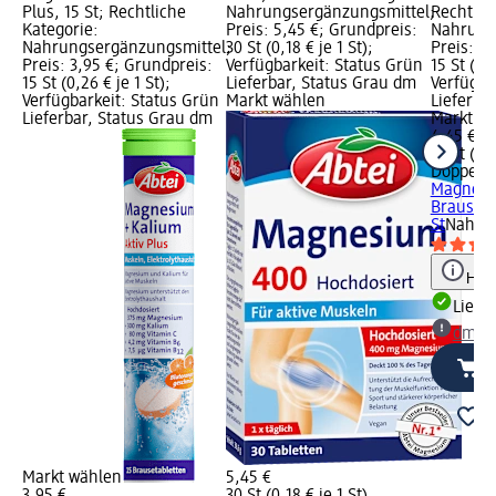
Plus, 15 St; Rechtliche
Nahrungsergänzungsmittel;
Rechtlic
Kategorie:
Preis: 5,45 €; Grundpreis:
Nahrung
Nahrungsergänzungsmittel;
30 St (0,18 € je 1 St);
Preis: 4
Preis: 3,95 €; Grundpreis:
Verfügbarkeit: Status Grün
15 St (0,3
15 St (0,26 € je 1 St);
Lieferbar, Status Grau dm
Verfügba
Verfügbarkeit: Status Grün
Markt wählen
Lieferba
Lieferbar, Status Grau dm
Markt w
4,45 €
15 St (0,3
Doppelh
Magnes
Brauseta
St
Nahrun
Hinw
Liefe
dm Ma
Markt wählen
5,45 €