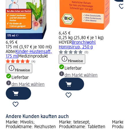
6,45 €
0,25 kg (25,80 € je 1 kg)
6,95 €
HOYER
Bronchiwohl
175 ml (3,97 € je 100 ml)
Honigsirup, 250 g
Abtei
Kinder-Hustensaft,
(0)
175 ml
Medizinprodukt
Hinweise
(4)
Lieferbar
Hinweise
dm Markt wählen
Lieferbar
dm Markt wählen
Andere Kunden kauften auch
Marke: Mivolis;
Marke: tetesept;
Marke: 
her
Produktname: Reizhusten
Produktname: Tabletten
Produkt