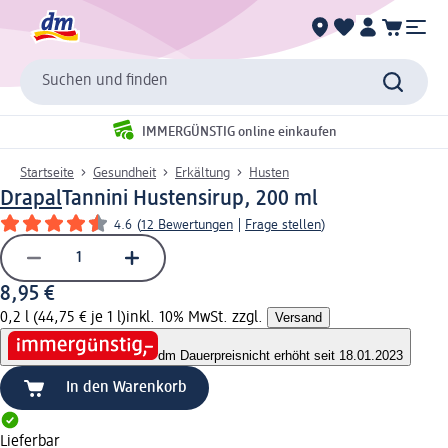
Suchen und finden
IMMERGÜNSTIG online einkaufen
Startseite
Gesundheit
Erkältung
Husten
Drapal
Tannini Hustensirup, 200 ml
4.6
(
12 Bewertungen
|
Frage stellen
)
8,95 €
0,2 l (44,75 € je 1 l)
inkl. 10% MwSt. zzgl.
Versand
dm Dauerpreis
nicht erhöht seit 18.01.2023
In den Warenkorb
Lieferbar