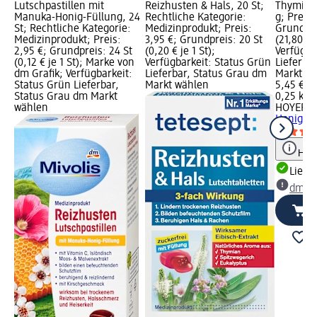
l;
Lutschpastillen mit
Reizhusten & Hals, 20 St;
Thymian 
Manuka-Honig-Füllung, 24
Rechtliche Kategorie:
g; Preis:
St; Rechtliche Kategorie:
Medizinprodukt; Preis:
Grundpre
 l
Medizinprodukt; Preis:
3,95 €; Grundpreis: 20 St
(21,80 € j
2,95 €; Grundpreis: 24 St
(0,20 € je 1 St);
Verfügba
rün
(0,12 € je 1 St); Marke von
Verfügbarkeit: Status Grün
Lieferba
dm
dm Grafik; Verfügbarkeit:
Lieferbar, Status Grau dm
Markt w
Status Grün Lieferbar,
Markt wählen
5,45 €
Status Grau dm Markt
0,25 kg (
wählen
HOYER
F
Honigsir
Hinw
Liefe
dm Ma