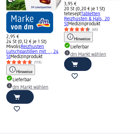
3,95 €
20 St (0,20 € je 1 St)
tetesept
Tabletten
Reizhusten & Hals, 20
St
Medizinprodukt
(65)
2,95 €
Hinweise
24 St (0,12 € je 1 St)
Mivolis
Reizhusten
Lieferbar
Lutschpastillen mit..., 24
dm Markt wählen
St
Medizinprodukt
(113)
Hinweise
Lieferbar
dm Markt wählen