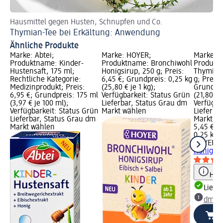
Hausmittel gegen Husten, Schnupfen und Co.
Be
Thymian-Tee bei Erkältung: Anwendung
Ha
Ähnliche Produkte
Marke: Abtei;
Marke: HOYER;
Marke: 
Produktname: Kinder-
Produktname: Bronchiwohl
Produkt
Hustensaft, 175 ml;
Honigsirup, 250 g; Preis:
Thymian 
Rechtliche Kategorie:
6,45 €; Grundpreis: 0,25 kg
g; Preis:
Medizinprodukt; Preis:
(25,80 € je 1 kg);
Grundpre
6,95 €; Grundpreis: 175 ml
Verfügbarkeit: Status Grün
(21,80 € j
(3,97 € je 100 ml);
Lieferbar, Status Grau dm
Verfügba
Verfügbarkeit: Status Grün
Markt wählen
Lieferba
Lieferbar, Status Grau dm
Markt w
Markt wählen
5,45 €
0,25 kg (
HOYER
F
Honigsir
Hinw
Liefe
dm Ma